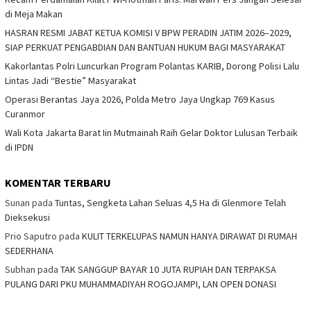
di Meja Makan
HASRAN RESMI JABAT KETUA KOMISI V BPW PERADIN JATIM 2026–2029,
SIAP PERKUAT PENGABDIAN DAN BANTUAN HUKUM BAGI MASYARAKAT
Kakorlantas Polri Luncurkan Program Polantas KARIB, Dorong Polisi Lalu
Lintas Jadi “Bestie” Masyarakat
Operasi Berantas Jaya 2026, Polda Metro Jaya Ungkap 769 Kasus
Curanmor
Wali Kota Jakarta Barat Iin Mutmainah Raih Gelar Doktor Lulusan Terbaik
di IPDN
KOMENTAR TERBARU
Sunan
pada
Tuntas, Sengketa Lahan Seluas 4,5 Ha di Glenmore Telah
Dieksekusi
Prio Saputro
pada
KULIT TERKELUPAS NAMUN HANYA DIRAWAT DI RUMAH
SEDERHANA
Subhan
pada
TAK SANGGUP BAYAR 10 JUTA RUPIAH DAN TERPAKSA
PULANG DARI PKU MUHAMMADIYAH ROGOJAMPI, LAN OPEN DONASI