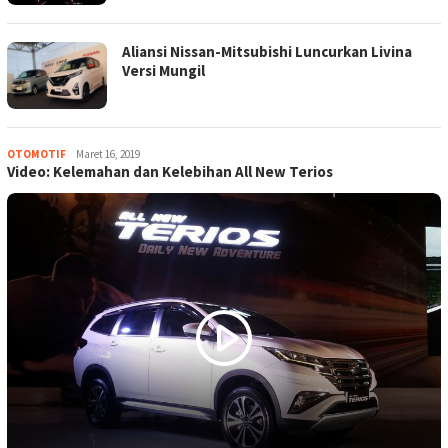
Aliansi Nissan-Mitsubishi Luncurkan Livina
Versi Mungil
OTOMOTIF
Tim
Maret 16, 2019
Video: Kelemahan dan Kelebihan All New Terios
Redaksi