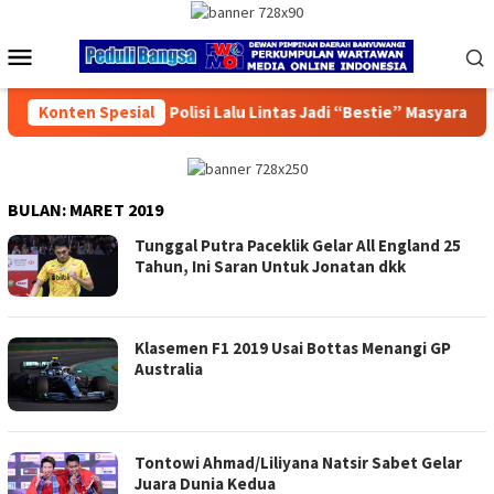
Loncat
ke
Menu
konten
Mobile
isi Lalu Lintas Jadi “Bestie” Masyarakat
Konten Spesial
Operasi Beranta
BULAN:
MARET 2019
Tunggal Putra Paceklik Gelar All England 25
Tahun, Ini Saran Untuk Jonatan dkk
Klasemen F1 2019 Usai Bottas Menangi GP
Australia
Tontowi Ahmad/Liliyana Natsir Sabet Gelar
Juara Dunia Kedua