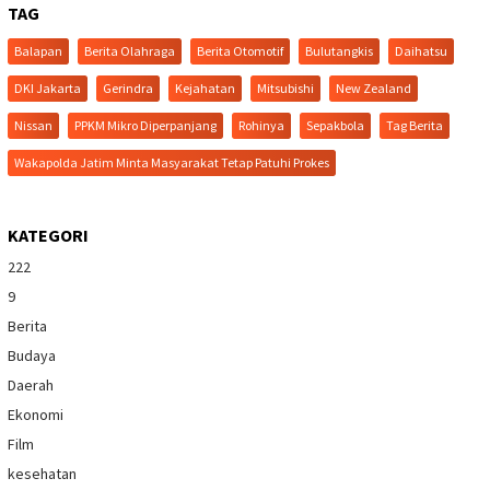
TAG
Balapan
Berita Olahraga
Berita Otomotif
Bulutangkis
Daihatsu
DKI Jakarta
Gerindra
Kejahatan
Mitsubishi
New Zealand
Nissan
PPKM Mikro Diperpanjang
Rohinya
Sepakbola
Tag Berita
Wakapolda Jatim Minta Masyarakat Tetap Patuhi Prokes
KATEGORI
222
9
Berita
Budaya
Daerah
Ekonomi
Film
kesehatan