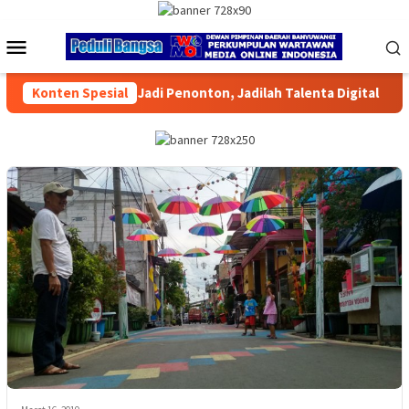
Loncat
ke
Menu
konten
Mobile
ilah Talenta Digital
Konten Spesial
Muktamar XVI Tapak Suci Resmi Dib