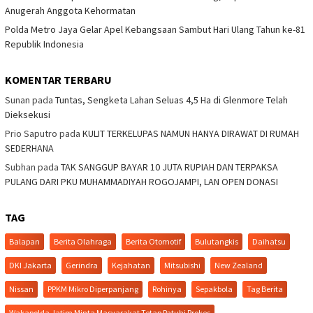
Anugerah Anggota Kehormatan
Polda Metro Jaya Gelar Apel Kebangsaan Sambut Hari Ulang Tahun ke-81
Republik Indonesia
KOMENTAR TERBARU
Sunan
pada
Tuntas, Sengketa Lahan Seluas 4,5 Ha di Glenmore Telah
Dieksekusi
Prio Saputro
pada
KULIT TERKELUPAS NAMUN HANYA DIRAWAT DI RUMAH
SEDERHANA
Subhan
pada
TAK SANGGUP BAYAR 10 JUTA RUPIAH DAN TERPAKSA
PULANG DARI PKU MUHAMMADIYAH ROGOJAMPI, LAN OPEN DONASI
TAG
Balapan
Berita Olahraga
Berita Otomotif
Bulutangkis
Daihatsu
DKI Jakarta
Gerindra
Kejahatan
Mitsubishi
New Zealand
Nissan
PPKM Mikro Diperpanjang
Rohinya
Sepakbola
Tag Berita
Wakapolda Jatim Minta Masyarakat Tetap Patuhi Prokes