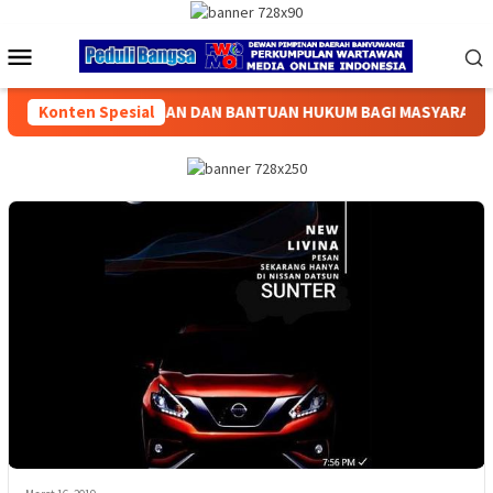
Loncat
ke
Menu
konten
Mobile
AN HUKUM BAGI MASYARAKAT
Konten Spesial
Kakorlantas Polri Luncurkan 