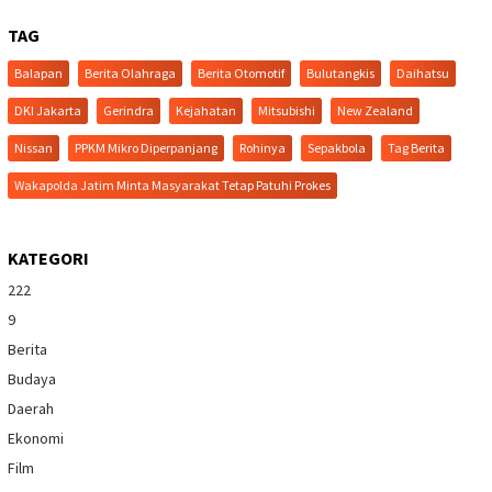
TAG
Balapan
Berita Olahraga
Berita Otomotif
Bulutangkis
Daihatsu
DKI Jakarta
Gerindra
Kejahatan
Mitsubishi
New Zealand
Nissan
PPKM Mikro Diperpanjang
Rohinya
Sepakbola
Tag Berita
Wakapolda Jatim Minta Masyarakat Tetap Patuhi Prokes
KATEGORI
222
9
Berita
Budaya
Daerah
Ekonomi
Film