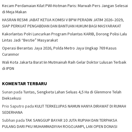
Kecam Perdamaian Kilat PWI-Hotman Paris: Marwah Pers Jangan Selesai
di Meja Makan
HASRAN RESMI JABAT KETUA KOMISI V BPW PERADIN JATIM 2026–2029,
SIAP PERKUAT PENGABDIAN DAN BANTUAN HUKUM BAGI MASYARAKAT
Kakorlantas Polri Luncurkan Program Polantas KARIB, Dorong Polisi Lalu
Lintas Jadi “Bestie” Masyarakat
Operasi Berantas Jaya 2026, Polda Metro Jaya Ungkap 769 Kasus
Curanmor
Wali Kota Jakarta Barat Iin Mutmainah Raih Gelar Doktor Lulusan Terbaik
di IPDN
KOMENTAR TERBARU
Sunan
pada
Tuntas, Sengketa Lahan Seluas 4,5 Ha di Glenmore Telah
Dieksekusi
Prio Saputro
pada
KULIT TERKELUPAS NAMUN HANYA DIRAWAT DI RUMAH
SEDERHANA
Subhan
pada
TAK SANGGUP BAYAR 10 JUTA RUPIAH DAN TERPAKSA
PULANG DARI PKU MUHAMMADIYAH ROGOJAMPI, LAN OPEN DONASI