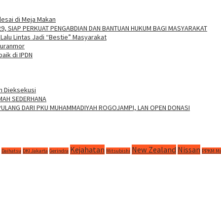
esai di Meja Makan
029, SIAP PERKUAT PENGABDIAN DAN BANTUAN HUKUM BAGI MASYARAKAT
Lalu Lintas Jadi “Bestie” Masyarakat
Curanmor
baik di IPDN
h Dieksekusi
UMAH SEDERHANA
 PULANG DARI PKU MUHAMMADIYAH ROGOJAMPI, LAN OPEN DONASI
Kejahatan
New Zealand
Nissan
Daihatsu
DKI Jakarta
Gerindra
Mitsubishi
PPKM Mi