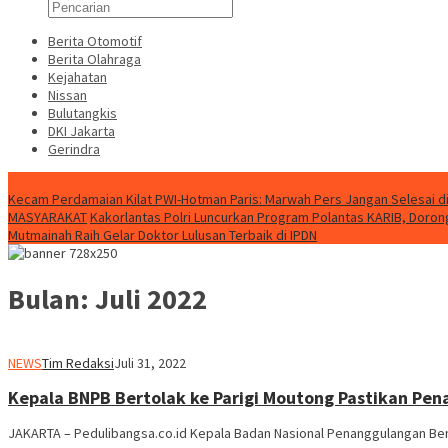
Berita Otomotif
Berita Olahraga
Kejahatan
Nissan
Bulutangkis
DKI Jakarta
Gerindra
Konten Spesial
Kecam Perdamaian Kilat PWI-Hotman Paris: Marwah Pers Jangan Selesai d
MASYARAKAT
Kakorlantas Polri Luncurkan Program Polantas KARIB, Dorong 
Mutmainah Raih Gelar Doktor Lulusan Terbaik di IPDN
Bulan:
Juli 2022
NEWS
Tim Redaksi
Juli 31, 2022
Kepala BNPB Bertolak ke Parigi Moutong Pastikan Pen
JAKARTA – Pedulibangsa.co.id Kepala Badan Nasional Penanggulangan Ben