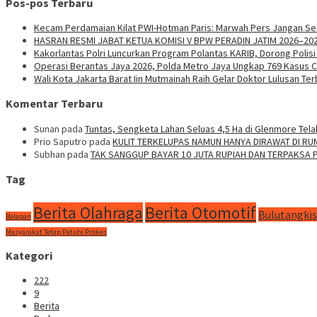
Pos-pos Terbaru
Kecam Perdamaian Kilat PWI-Hotman Paris: Marwah Pers Jangan Sel
HASRAN RESMI JABAT KETUA KOMISI V BPW PERADIN JATIM 2026–2
Kakorlantas Polri Luncurkan Program Polantas KARIB, Dorong Polisi 
Operasi Berantas Jaya 2026, Polda Metro Jaya Ungkap 769 Kasus 
Wali Kota Jakarta Barat Iin Mutmainah Raih Gelar Doktor Lulusan Ter
Komentar Terbaru
Sunan
pada
Tuntas, Sengketa Lahan Seluas 4,5 Ha di Glenmore Tela
Prio Saputro
pada
KULIT TERKELUPAS NAMUN HANYA DIRAWAT DI R
Subhan
pada
TAK SANGGUP BAYAR 10 JUTA RUPIAH DAN TERPAKSA
Tag
Berita Olahraga
Berita Otomotif
Bulutangkis
Balapan
Masyarakat Tetap Patuhi Prokes
Kategori
222
9
Berita