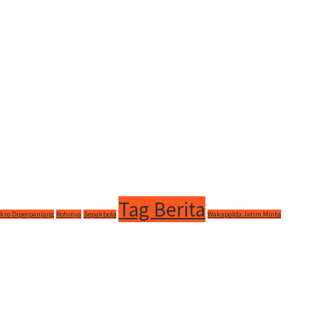
Tag Berita
kro Diperpanjang
Rohinya
Sepakbola
Wakapolda Jatim Minta