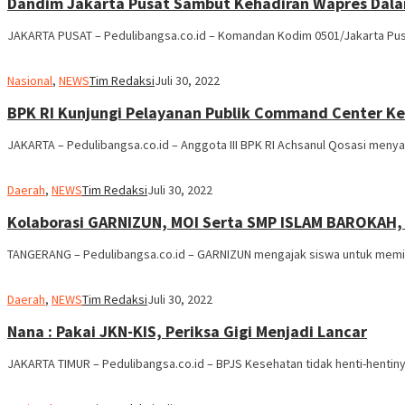
Dandim Jakarta Pusat Sambut Kehadiran Wapres Dalam
JAKARTA PUSAT – Pedulibangsa.co.id – Komandan Kodim 0501/Jakarta Pusa
Nasional
,
NEWS
Tim Redaksi
Juli 30, 2022
BPK RI Kunjungi Pelayanan Publik Command Center Ke
JAKARTA – Pedulibangsa.co.id – Anggota III BPK RI Achsanul Qosasi men
Daerah
,
NEWS
Tim Redaksi
Juli 30, 2022
Kolaborasi GARNIZUN, MOI Serta SMP ISLAM BAROKAH,
TANGERANG – Pedulibangsa.co.id – GARNIZUN mengajak siswa untuk memil
Daerah
,
NEWS
Tim Redaksi
Juli 30, 2022
Nana : Pakai JKN-KIS, Periksa Gigi Menjadi Lancar
JAKARTA TIMUR – Pedulibangsa.co.id – BPJS Kesehatan tidak henti-hentinya