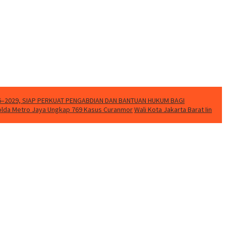
26–2029, SIAP PERKUAT PENGABDIAN DAN BANTUAN HUKUM BAGI
olda Metro Jaya Ungkap 769 Kasus Curanmor
Wali Kota Jakarta Barat Iin