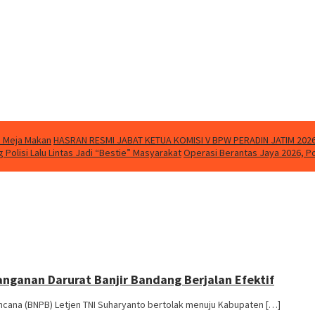
i Meja Makan
HASRAN RESMI JABAT KETUA KOMISI V BPW PERADIN JATIM 20
Polisi Lalu Lintas Jadi “Bestie” Masyarakat
Operasi Berantas Jaya 2026, P
anganan Darurat Banjir Bandang Berjalan Efektif
cana (BNPB) Letjen TNI Suharyanto bertolak menuju Kabupaten […]