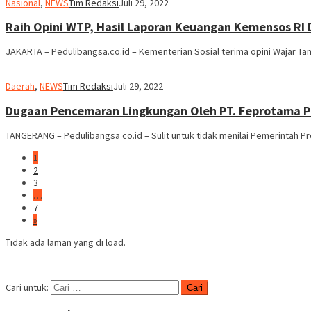
Nasional
,
NEWS
Tim Redaksi
Juli 29, 2022
Raih Opini WTP, Hasil Laporan Keuangan Kemensos RI D
JAKARTA – Pedulibangsa.co.id – Kementerian Sosial terima opini Wajar T
Daerah
,
NEWS
Tim Redaksi
Juli 29, 2022
Dugaan Pencemaran Lingkungan Oleh PT. Feprotama Pe
TANGERANG – Pedulibangsa co.id – Sulit untuk tidak menilai Pemerintah P
1
2
3
…
7
»
Tidak ada laman yang di load.
Cari untuk: