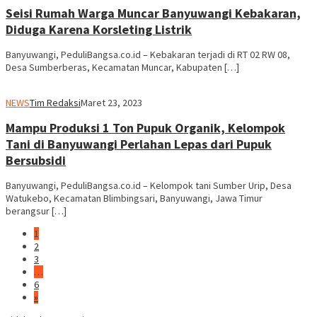
Seisi Rumah Warga Muncar Banyuwangi Kebakaran,
Diduga Karena Korsleting Listrik
Banyuwangi, PeduliBangsa.co.id – Kebakaran terjadi di RT 02 RW 08,
Desa Sumberberas, Kecamatan Muncar, Kabupaten […]
NEWS
Tim Redaksi
Maret 23, 2023
Mampu Produksi 1 Ton Pupuk Organik, Kelompok
Tani di Banyuwangi Perlahan Lepas dari Pupuk
Bersubsidi
Banyuwangi, PeduliBangsa.co.id – Kelompok tani Sumber Urip, Desa
Watukebo, Kecamatan Blimbingsari, Banyuwangi, Jawa Timur
berangsur […]
1
2
3
…
6
»