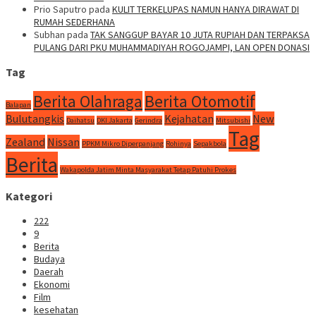
Prio Saputro
pada
KULIT TERKELUPAS NAMUN HANYA DIRAWAT DI
RUMAH SEDERHANA
Subhan
pada
TAK SANGGUP BAYAR 10 JUTA RUPIAH DAN TERPAKSA
PULANG DARI PKU MUHAMMADIYAH ROGOJAMPI, LAN OPEN DONASI
Tag
Berita Olahraga
Berita Otomotif
Balapan
Bulutangkis
Kejahatan
New
Daihatsu
DKI Jakarta
Gerindra
Mitsubishi
Tag
Zealand
Nissan
PPKM Mikro Diperpanjang
Rohinya
Sepakbola
Berita
Wakapolda Jatim Minta Masyarakat Tetap Patuhi Prokes
Kategori
222
9
Berita
Budaya
Daerah
Ekonomi
Film
kesehatan