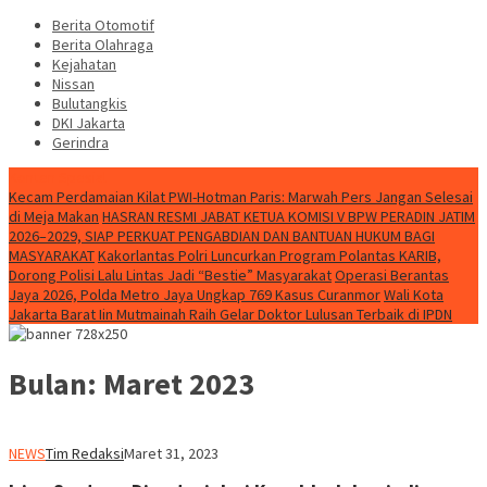
Berita Otomotif
Berita Olahraga
Kejahatan
Nissan
Bulutangkis
DKI Jakarta
Gerindra
Konten Spesial
Kecam Perdamaian Kilat PWI-Hotman Paris: Marwah Pers Jangan Selesai
di Meja Makan
HASRAN RESMI JABAT KETUA KOMISI V BPW PERADIN JATIM
2026–2029, SIAP PERKUAT PENGABDIAN DAN BANTUAN HUKUM BAGI
MASYARAKAT
Kakorlantas Polri Luncurkan Program Polantas KARIB,
Dorong Polisi Lalu Lintas Jadi “Bestie” Masyarakat
Operasi Berantas
Jaya 2026, Polda Metro Jaya Ungkap 769 Kasus Curanmor
Wali Kota
Jakarta Barat Iin Mutmainah Raih Gelar Doktor Lulusan Terbaik di IPDN
Bulan:
Maret 2023
NEWS
Tim Redaksi
Maret 31, 2023