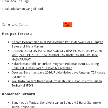
Tidak Ada Pos Lagi.
Tidak ada laman yang di load.
Cari untuk:
Pos-pos Terbaru
Kecam Perdamaian Kilat PWI-Hotman Paris: Marwah Pers Jangan
Selesai di Meja Makan
HASRAN RESMI JABAT KETUA KOMISI V BPW PERADIN JATIM 2026–
2029, SIAP PERKUAT PENGABDIAN DAN BANTUAN HUKUM BAGI
MASYARAKAT
Kakorlantas Polri Luncurkan Program Polantas KARIB, Dorong
Polisi Lalu Lintas Jadi “Bestie” Masyarakat
Operasi Berantas Jaya 2026, Polda Metro Jaya Ungkap 769 Kasus
Curanmor
Wali Kota Jakarta Barat Iin Mutmainah Raih Gelar Doktor Lulusan
Terbaik di IPDN
Komentar Terbaru
Sunan
pada
Tuntas, Sengketa Lahan Seluas 4,5 Ha di Glenmore
Telah Dieksekusi