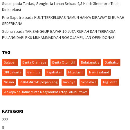
Sunan
pada
Tuntas, Sengketa Lahan Seluas 4,5 Ha di Glenmore Telah
Dieksekusi
Prio Saputro
pada
KULIT TERKELUPAS NAMUN HANYA DIRAWAT DI RUMAH
SEDERHANA
Subhan
pada
TAK SANGGUP BAYAR 10 JUTA RUPIAH DAN TERPAKSA
PULANG DARI PKU MUHAMMADIYAH ROGOJAMPI, LAN OPEN DONASI
TAG
Balapan
Berita Olahraga
Berita Otomotif
Bulutangkis
Daihatsu
DKI Jakarta
Gerindra
Kejahatan
Mitsubishi
New Zealand
Nissan
PPKM Mikro Diperpanjang
Rohinya
Sepakbola
Tag Berita
Wakapolda Jatim Minta Masyarakat Tetap Patuhi Prokes
KATEGORI
222
9