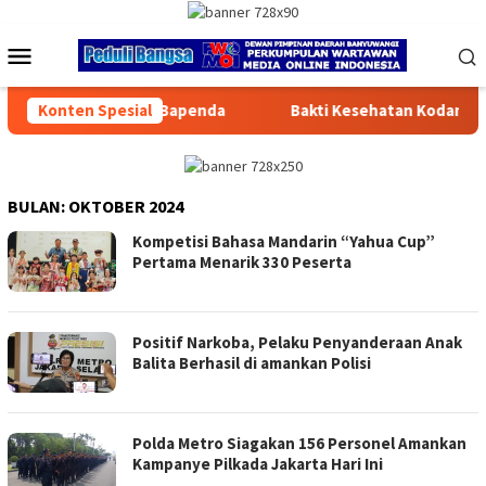
Loncat
ke
Menu
konten
Mobile
penda
Konten Spesial
Bakti Kesehatan Kodam Jaya – Polda Metro Jaya Lay
BULAN:
OKTOBER 2024
Kompetisi Bahasa Mandarin “Yahua Cup”
Pertama Menarik 330 Peserta
Positif Narkoba, Pelaku Penyanderaan Anak
Balita Berhasil di amankan Polisi
Polda Metro Siagakan 156 Personel Amankan
Kampanye Pilkada Jakarta Hari Ini