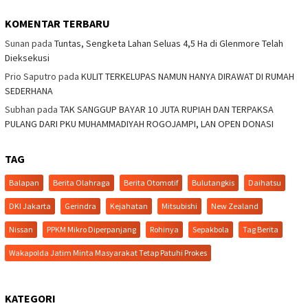
KOMENTAR TERBARU
Sunan
pada
Tuntas, Sengketa Lahan Seluas 4,5 Ha di Glenmore Telah
Dieksekusi
Prio Saputro
pada
KULIT TERKELUPAS NAMUN HANYA DIRAWAT DI RUMAH
SEDERHANA
Subhan
pada
TAK SANGGUP BAYAR 10 JUTA RUPIAH DAN TERPAKSA
PULANG DARI PKU MUHAMMADIYAH ROGOJAMPI, LAN OPEN DONASI
TAG
Balapan
Berita Olahraga
Berita Otomotif
Bulutangkis
Daihatsu
DKI Jakarta
Gerindra
Kejahatan
Mitsubishi
New Zealand
Nissan
PPKM Mikro Diperpanjang
Rohinya
Sepakbola
Tag Berita
Wakapolda Jatim Minta Masyarakat Tetap Patuhi Prokes
KATEGORI