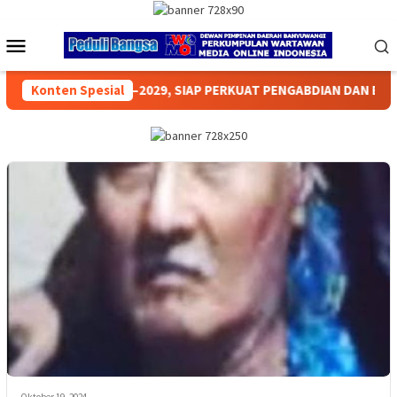
Loncat
ke
Menu
konten
Mobile
 PERKUAT PENGABDIAN DAN BANTUAN HUKUM BAGI MASYARAKAT
Konten Spesial
Oktober 19, 2024