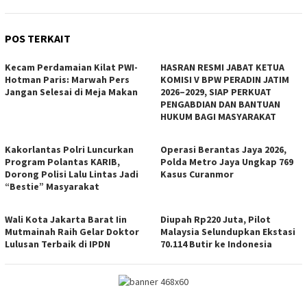
POS TERKAIT
Kecam Perdamaian Kilat PWI-
HASRAN RESMI JABAT KETUA
Hotman Paris: Marwah Pers
KOMISI V BPW PERADIN JATIM
Jangan Selesai di Meja Makan
2026–2029, SIAP PERKUAT
PENGABDIAN DAN BANTUAN
HUKUM BAGI MASYARAKAT
Kakorlantas Polri Luncurkan
Operasi Berantas Jaya 2026,
Program Polantas KARIB,
Polda Metro Jaya Ungkap 769
Dorong Polisi Lalu Lintas Jadi
Kasus Curanmor
“Bestie” Masyarakat
Wali Kota Jakarta Barat Iin
Diupah Rp220 Juta, Pilot
Mutmainah Raih Gelar Doktor
Malaysia Selundupkan Ekstasi
Lulusan Terbaik di IPDN
70.114 Butir ke Indonesia