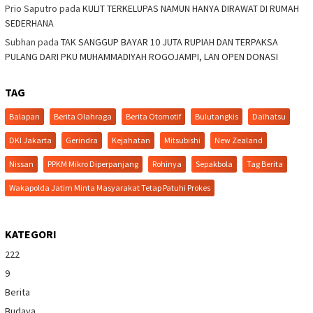
Prio Saputro
pada
KULIT TERKELUPAS NAMUN HANYA DIRAWAT DI RUMAH
SEDERHANA
Subhan
pada
TAK SANGGUP BAYAR 10 JUTA RUPIAH DAN TERPAKSA
PULANG DARI PKU MUHAMMADIYAH ROGOJAMPI, LAN OPEN DONASI
TAG
Balapan
Berita Olahraga
Berita Otomotif
Bulutangkis
Daihatsu
DKI Jakarta
Gerindra
Kejahatan
Mitsubishi
New Zealand
Nissan
PPKM Mikro Diperpanjang
Rohinya
Sepakbola
Tag Berita
Wakapolda Jatim Minta Masyarakat Tetap Patuhi Prokes
KATEGORI
222
9
Berita
Budaya