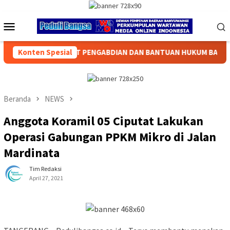
Loncat
ke
Menu
konten
Mobile
AN DAN BANTUAN HUKUM BAGI MASYARAKAT
Konten Spesial
Kakorlantas Po
Beranda
NEWS
Anggota Koramil 05 Ciputat Lakukan
Operasi Gabungan PPKM Mikro di Jalan
Mardinata
Tim Redaksi
April 27, 2021