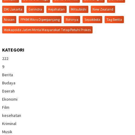
DKI Jakarta
Gerindra
Kejahatan
Mitsubishi
New Zealand
Nissan
PPKM Mikro Diperpanjang
Rohinya
Sepakbola
Tag Berita
Wakapolda Jatim Minta Masyarakat Tetap Patuhi Prokes
KATEGORI
222
9
Berita
Budaya
Daerah
Ekonomi
Film
kesehatan
Kriminal
Musik