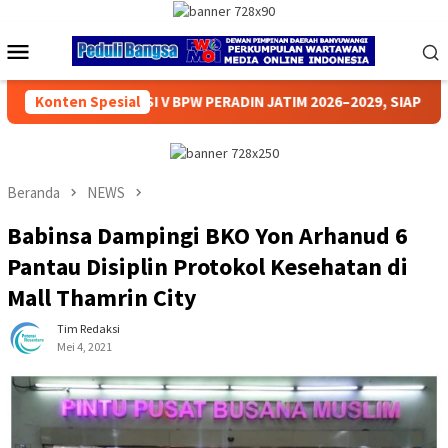
Loncat
ke
Menu
konten
Mobile
026–2029, SIAP PERKUAT PENGABDIAN DAN BANTUAN HUKUM BAGI
Konten Spesial
Beranda
NEWS
Babinsa Dampingi BKO Yon Arhanud 6
Pantau Disiplin Protokol Kesehatan di
Mall Thamrin City
Tim Redaksi
Mei 4, 2021