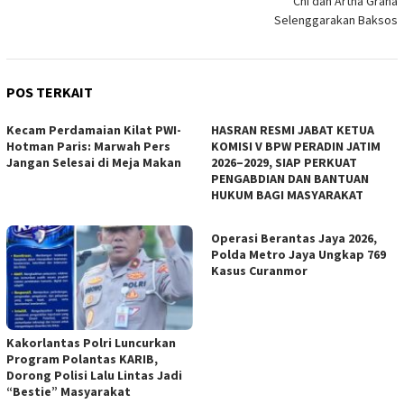
Chi dan Artha Graha
Selenggarakan Baksos
POS TERKAIT
Kecam Perdamaian Kilat PWI-
HASRAN RESMI JABAT KETUA
Hotman Paris: Marwah Pers
KOMISI V BPW PERADIN JATIM
Jangan Selesai di Meja Makan
2026–2029, SIAP PERKUAT
PENGABDIAN DAN BANTUAN
HUKUM BAGI MASYARAKAT
Operasi Berantas Jaya 2026,
Polda Metro Jaya Ungkap 769
Kasus Curanmor
Kakorlantas Polri Luncurkan
Program Polantas KARIB,
Dorong Polisi Lalu Lintas Jadi
“Bestie” Masyarakat