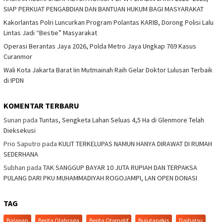
SIAP PERKUAT PENGABDIAN DAN BANTUAN HUKUM BAGI MASYARAKAT
Kakorlantas Polri Luncurkan Program Polantas KARIB, Dorong Polisi Lalu
Lintas Jadi “Bestie” Masyarakat
Operasi Berantas Jaya 2026, Polda Metro Jaya Ungkap 769 Kasus
Curanmor
Wali Kota Jakarta Barat Iin Mutmainah Raih Gelar Doktor Lulusan Terbaik
di IPDN
KOMENTAR TERBARU
Sunan
pada
Tuntas, Sengketa Lahan Seluas 4,5 Ha di Glenmore Telah
Dieksekusi
Prio Saputro
pada
KULIT TERKELUPAS NAMUN HANYA DIRAWAT DI RUMAH
SEDERHANA
Subhan
pada
TAK SANGGUP BAYAR 10 JUTA RUPIAH DAN TERPAKSA
PULANG DARI PKU MUHAMMADIYAH ROGOJAMPI, LAN OPEN DONASI
TAG
Balapan
Berita Olahraga
Berita Otomotif
Bulutangkis
Daihatsu