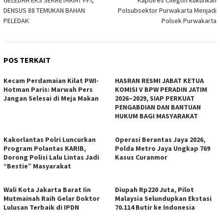
pos
DENSUS 88 TEMUKAN BAHAN
Polsubsektor Purwakarta Menjadi
PELEDAK
Polsek Purwakarta
POS TERKAIT
Kecam Perdamaian Kilat PWI-
HASRAN RESMI JABAT KETUA
Hotman Paris: Marwah Pers
KOMISI V BPW PERADIN JATIM
Jangan Selesai di Meja Makan
2026–2029, SIAP PERKUAT
PENGABDIAN DAN BANTUAN
HUKUM BAGI MASYARAKAT
Kakorlantas Polri Luncurkan
Operasi Berantas Jaya 2026,
Program Polantas KARIB,
Polda Metro Jaya Ungkap 769
Dorong Polisi Lalu Lintas Jadi
Kasus Curanmor
“Bestie” Masyarakat
Wali Kota Jakarta Barat Iin
Diupah Rp220 Juta, Pilot
Mutmainah Raih Gelar Doktor
Malaysia Selundupkan Ekstasi
Lulusan Terbaik di IPDN
70.114 Butir ke Indonesia