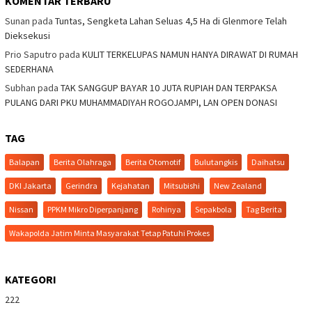
KOMENTAR TERBARU
Sunan
pada
Tuntas, Sengketa Lahan Seluas 4,5 Ha di Glenmore Telah
Dieksekusi
Prio Saputro
pada
KULIT TERKELUPAS NAMUN HANYA DIRAWAT DI RUMAH
SEDERHANA
Subhan
pada
TAK SANGGUP BAYAR 10 JUTA RUPIAH DAN TERPAKSA
PULANG DARI PKU MUHAMMADIYAH ROGOJAMPI, LAN OPEN DONASI
TAG
Balapan
Berita Olahraga
Berita Otomotif
Bulutangkis
Daihatsu
DKI Jakarta
Gerindra
Kejahatan
Mitsubishi
New Zealand
Nissan
PPKM Mikro Diperpanjang
Rohinya
Sepakbola
Tag Berita
Wakapolda Jatim Minta Masyarakat Tetap Patuhi Prokes
KATEGORI
222