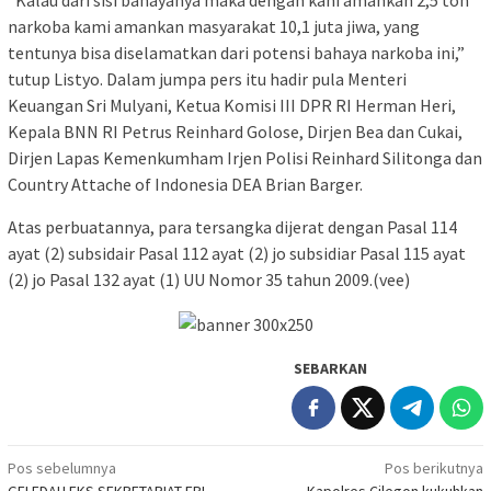
narkoba kami amankan masyarakat 10,1 juta jiwa, yang
tentunya bisa diselamatkan dari potensi bahaya narkoba ini,”
tutup Listyo. Dalam jumpa pers itu hadir pula Menteri
Keuangan Sri Mulyani, Ketua Komisi III DPR RI Herman Heri,
Kepala BNN RI Petrus Reinhard Golose, Dirjen Bea dan Cukai,
Dirjen Lapas Kemenkumham Irjen Polisi Reinhard Silitonga dan
Country Attache of Indonesia DEA Brian Barger.
Atas perbuatannya, para tersangka dijerat dengan Pasal 114
ayat (2) subsidair Pasal 112 ayat (2) jo subsidiar Pasal 115 ayat
(2) jo Pasal 132 ayat (1) UU Nomor 35 tahun 2009.(vee)
SEBARKAN
Navigasi
Pos sebelumnya
Pos berikutnya
GELEDAH EKS SEKRETARIAT FPI,
Kapolres Cilegon kukuhkan