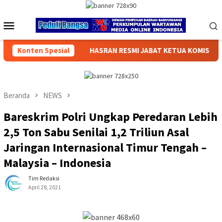
Loncat
ke
Menu
konten
Mobile
RAN RESMI JABAT KETUA KOMISI V BPW PERADIN JATIM 2026–20
Konten Spesial
Beranda
NEWS
Bareskrim Polri Ungkap Peredaran Lebih
2,5 Ton Sabu Senilai 1,2 Triliun Asal
Jaringan Internasional Timur Tengah –
Malaysia – Indonesia
Tim Redaksi
April 28, 2021