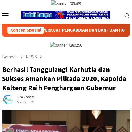
Loncat
ke
Menu
konten
Mobile
RKUAT PENGABDIAN DAN BANTUAN HUKUM BAGI MASYARAKAT
Konten Spesial
Beranda
NEWS
Berhasil Tanggulangi Karhutla dan
Sukses Amankan Pilkada 2020, Kapolda
Kalteng Raih Penghargaan Gubernur
Tim Redaksi
Mei 23, 2021