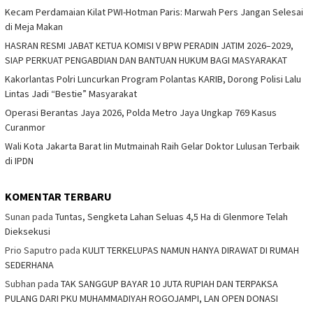
Kecam Perdamaian Kilat PWI-Hotman Paris: Marwah Pers Jangan Selesai
di Meja Makan
HASRAN RESMI JABAT KETUA KOMISI V BPW PERADIN JATIM 2026–2029,
SIAP PERKUAT PENGABDIAN DAN BANTUAN HUKUM BAGI MASYARAKAT
Kakorlantas Polri Luncurkan Program Polantas KARIB, Dorong Polisi Lalu
Lintas Jadi “Bestie” Masyarakat
Operasi Berantas Jaya 2026, Polda Metro Jaya Ungkap 769 Kasus
Curanmor
Wali Kota Jakarta Barat Iin Mutmainah Raih Gelar Doktor Lulusan Terbaik
di IPDN
KOMENTAR TERBARU
Sunan
pada
Tuntas, Sengketa Lahan Seluas 4,5 Ha di Glenmore Telah
Dieksekusi
Prio Saputro
pada
KULIT TERKELUPAS NAMUN HANYA DIRAWAT DI RUMAH
SEDERHANA
Subhan
pada
TAK SANGGUP BAYAR 10 JUTA RUPIAH DAN TERPAKSA
PULANG DARI PKU MUHAMMADIYAH ROGOJAMPI, LAN OPEN DONASI