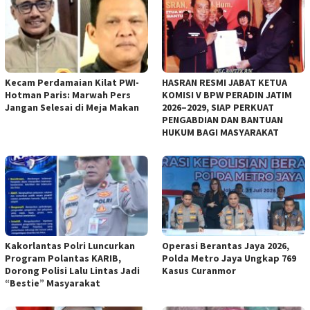
Kecam Perdamaian Kilat PWI-
HASRAN RESMI JABAT KETUA
Hotman Paris: Marwah Pers
KOMISI V BPW PERADIN JATIM
Jangan Selesai di Meja Makan
2026–2029, SIAP PERKUAT
PENGABDIAN DAN BANTUAN
HUKUM BAGI MASYARAKAT
Kakorlantas Polri Luncurkan
Operasi Berantas Jaya 2026,
Program Polantas KARIB,
Polda Metro Jaya Ungkap 769
Dorong Polisi Lalu Lintas Jadi
Kasus Curanmor
“Bestie” Masyarakat