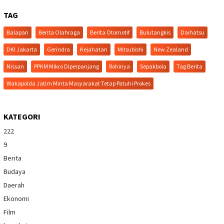
TAG
Balapan
Berita Olahraga
Berita Otomotif
Bulutangkis
Daihatsu
DKI Jakarta
Gerindra
Kejahatan
Mitsubishi
New Zealand
Nissan
PPKM Mikro Diperpanjang
Rohinya
Sepakbola
Tag Berita
Wakapolda Jatim Minta Masyarakat Tetap Patuhi Prokes
KATEGORI
222
9
Berita
Budaya
Daerah
Ekonomi
Film