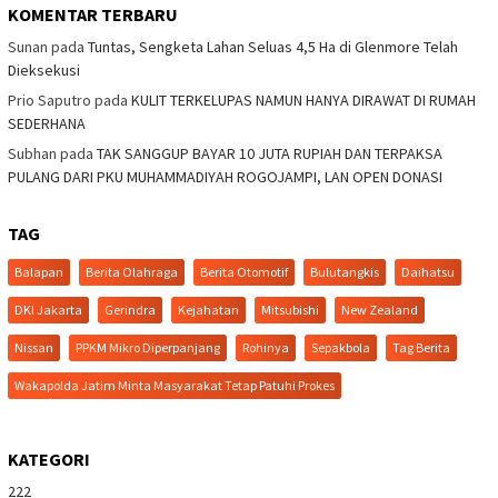
KOMENTAR TERBARU
Sunan
pada
Tuntas, Sengketa Lahan Seluas 4,5 Ha di Glenmore Telah
Dieksekusi
Prio Saputro
pada
KULIT TERKELUPAS NAMUN HANYA DIRAWAT DI RUMAH
SEDERHANA
Subhan
pada
TAK SANGGUP BAYAR 10 JUTA RUPIAH DAN TERPAKSA
PULANG DARI PKU MUHAMMADIYAH ROGOJAMPI, LAN OPEN DONASI
TAG
Balapan
Berita Olahraga
Berita Otomotif
Bulutangkis
Daihatsu
DKI Jakarta
Gerindra
Kejahatan
Mitsubishi
New Zealand
Nissan
PPKM Mikro Diperpanjang
Rohinya
Sepakbola
Tag Berita
Wakapolda Jatim Minta Masyarakat Tetap Patuhi Prokes
KATEGORI
222