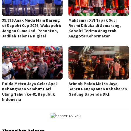
35.936 Anak Muda Main Bareng
Muktamar XVI Tapak Suci
di Kapolri Cup 2026, Wakapolri:
Resmi Dibuka di Semarang,
Jangan Cuma Jadi Penonton,
Kapolri Terima Anugerah
Jadilah Talenta Digital
Anggota Kehormatan
Polda Metro Jaya Gelar Apel
Brimob Polda Metro Jaya
Kebangsaan Sambut Hari
Bantu Penanganan Kebakaran
Ulang Tahun ke-81 Republik
Gedung Bapenda DKI
Indonesia
Tinggalkan Balasan