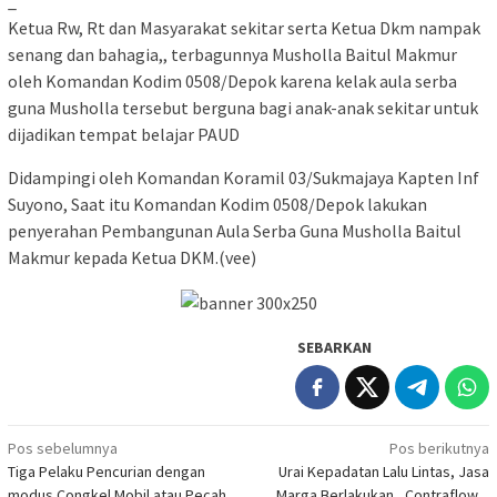
_
Ketua Rw, Rt dan Masyarakat sekitar serta Ketua Dkm nampak
senang dan bahagia,, terbagunnya Musholla Baitul Makmur
oleh Komandan Kodim 0508/Depok karena kelak aula serba
guna Musholla tersebut berguna bagi anak-anak sekitar untuk
dijadikan tempat belajar PAUD
Didampingi oleh Komandan Koramil 03/Sukmajaya Kapten Inf
Suyono, Saat itu Komandan Kodim 0508/Depok lakukan
penyerahan Pembangunan Aula Serba Guna Musholla Baitul
Makmur kepada Ketua DKM.(vee)
SEBARKAN
Navigasi
Pos sebelumnya
Pos berikutnya
Tiga Pelaku Pencurian dengan
Urai Kepadatan Lalu Lintas, Jasa
pos
modus Congkel Mobil atau Pecah
Marga Berlakukan _Contraflow_