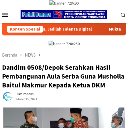
Loncat
ke
Menu
konten
Mobile
alenta Digital
Konten Spesial
Muktamar XVI Tapak Suci Resmi Dibuka di
Beranda
NEWS
Dandim 0508/Depok Serahkan Hasil
Pembangunan Aula Serba Guna Musholla
Baitul Makmur Kepada Ketua DKM
Tim Redaksi
Maret 15, 2021