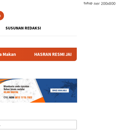
tutup
n
SUSUNAN REDAKSI
 RESMI JABAT KETUA KOMISI V BPW PERADIN JATIM 2026–2029,