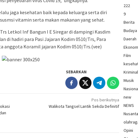
i penyebaran virus Covid 19,” ungkapnya.
222
lu jaga kesehatan baik kepada keluarga serta diri
9
onsusmsi vitamin serta makan makanan yang sehat.
Berita
Budaya
 Letkol Inf Bangun I E Siregar di dampingi Kasdim
Daerah
an di hadiri para Pasi Jajaran Kodim 0510/Trs, Para
ta anggota Koramil jajaran Kodim 0510/Trs.(vee)
Ekonom
Film
keseha
SEBARKAN
Krimina
Musik
Nasiona
new
Pos berikutnya
NEWS
Lokasi
Walikota Tangsel Lantik Sekda Definitif
 dan
Nusant
olahrag
Opini