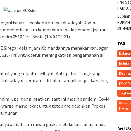
Prio Sa
HANYA 
Subhan
RUPIAH
ngantisipasi tindakan kriminal di wilayah Kodim
MUHAMM
gar memberikan jam komandan kepada personil jajaran
kodim 0510/Trs, Senin (19/04/2021).
TAG
I E Siregar dalam jam Komandannya menekankan, agar
Balapa
m 0510/Trs untuk terus meningkatkan pengamanan di
Bulutan
minal yang terjadi di wilayah Kabupaten Tangerang,
Kejaha
li di wilayah terutama di bulan ramadhan paska sahur,”
PPKM Mi
Tag Ber
dim juga mengingatkan, saat ini masih pandemi Covid
Wakapol
a warga masyarakat untuk tetap menjalankan Prokes
Prokes
erumunan.
anya adalah jam rawan paska melakukan sahur, muda
KATEG