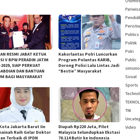
Otomot
Pariwis
Pendidi
Peristi
Politics
Politik
Polri
AN RESMI JABAT KETUA
Kakorlantas Polri Luncurkan
SI V BPW PERADIN JATIM
Program Polantas KARIB,
Public
–2029, SIAP PERKUAT
Dorong Polisi Lalu Lintas Jadi
simsin
ABDIAN DAN BANTUAN
“Bestie” Masyarakat
M BAGI MASYARAKAT
Sosial
Sports
Techno
TEKNOL
TNI
Uncate
 Kota Jakarta Barat Iin
Diupah Rp220 Juta, Pilot
Video
ainah Raih Gelar Doktor
Malaysia Selundupkan Ekstasi
san Terbaik di IPDN
70.114 Butir ke Indonesia