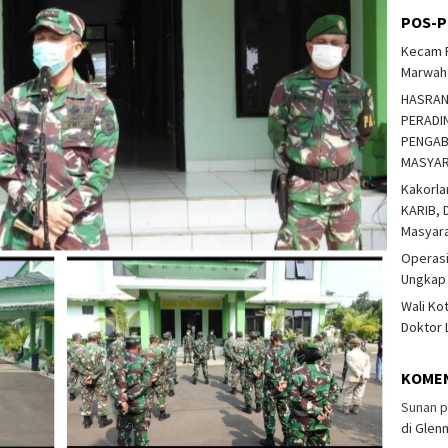
POS-P
Kecam P
Marwah 
HASRAN
PERADIN
PENGAB
MASYA
Kakorla
KARIB, D
Masyar
Operasi
Ungkap
Wali Ko
Doktor 
KOME
Sunan
p
di Glen