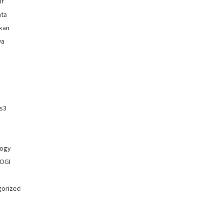
if
ata
kan
wa
os3
logy
OGI
gorized