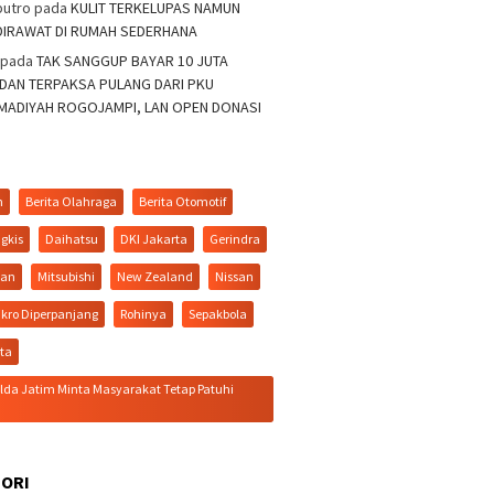
putro
pada
KULIT TERKELUPAS NAMUN
DIRAWAT DI RUMAH SEDERHANA
pada
TAK SANGGUP BAYAR 10 JUTA
 DAN TERPAKSA PULANG DARI PKU
ADIYAH ROGOJAMPI, LAN OPEN DONASI
n
Berita Olahraga
Berita Otomotif
gkis
Daihatsu
DKI Jakarta
Gerindra
tan
Mitsubishi
New Zealand
Nissan
kro Diperpanjang
Rohinya
Sepakbola
ita
da Jatim Minta Masyarakat Tetap Patuhi
ORI