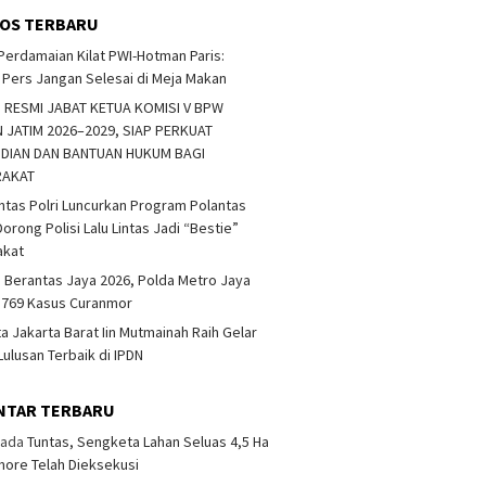
OS TERBARU
erdamaian Kilat PWI-Hotman Paris:
Pers Jangan Selesai di Meja Makan
 RESMI JABAT KETUA KOMISI V BPW
 JATIM 2026–2029, SIAP PERKUAT
DIAN DAN BANTUAN HUKUM BAGI
RAKAT
ntas Polri Luncurkan Program Polantas
orong Polisi Lalu Lintas Jadi “Bestie”
akat
 Berantas Jaya 2026, Polda Metro Jaya
 769 Kasus Curanmor
ta Jakarta Barat Iin Mutmainah Raih Gelar
Lulusan Terbaik di IPDN
NTAR TERBARU
ada
Tuntas, Sengketa Lahan Seluas 4,5 Ha
more Telah Dieksekusi