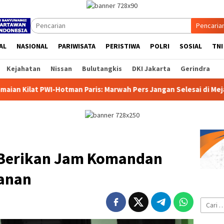
Pencaria
AL
NASIONAL
PARIWISATA
PERISTIWA
POLRI
SOSIAL
TNI
Kejahatan
Nissan
Bulutangkis
DKI Jakarta
Gerindra
Paris: Marwah Pers Jangan Selesai di Meja Makan
HASRAN
 Berikan Jam Komandan
anan
Cari
untuk: