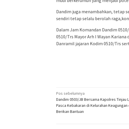
mudi berkerumun yang menjadi potens
Dandim juga menambahkan, tetap sela
sendiri tetap selalu berolah raga,k
Dalam Jam Komandan Dandim 0510/Trs
0510/Trs Mayor Arh I Wayan Kariana d
Danramil jajaran Kodim 0510/Trs ser
Navigasi
Pos sebelumnya
Dandim 0503/JB Bersama Kapolres Tinjau 
pos
Pasca Kebakaran di Kelurahan Keagungan
Berikan Bantuan