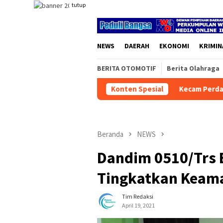
Loncat
tutup
ke
konten
NEWS
DAERAH
EKONOMI
KRIMIN
BERITA OTOMOTIF
Berita Olahraga
Kecam Perdamaian Kilat PWI-Hotman 
Konten Spesial
Beranda
NEWS
Dandim 0510/Trs
Tingkatkan Keam
Tim Redaksi
April 19, 2021