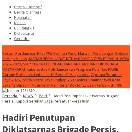
Berita Otomotif
Berita Olahraga
Kejahatan
Nissan
Bulutangkis
DKI Jakarta
Gerindra
Konten Spesial
Kecam Perdamaian Kilat PWI-Hotman Paris: Marwah Pers Jangan Selesai
di Meja Makan
HASRAN RESMI JABAT KETUA KOMISI V BPW PERADIN JATIM
2026–2029, SIAP PERKUAT PENGABDIAN DAN BANTUAN HUKUM BAGI
MASYARAKAT
Kakorlantas Polri Luncurkan Program Polantas KARIB,
Dorong Polisi Lalu Lintas Jadi “Bestie” Masyarakat
Operasi Berantas
Jaya 2026, Polda Metro Jaya Ungkap 769 Kasus Curanmor
Wali Kota
Jakarta Barat Iin Mutmainah Raih Gelar Doktor Lulusan Terbaik di IPDN
Beranda
NEWS
Polri
Hadiri Penutupan Diklatsarnas Brigade
Persis, Kapolri Serukan Jaga Persatuan-Kesatuan
Hadiri Penutupan
Diklatsarnas Brigade Persis,