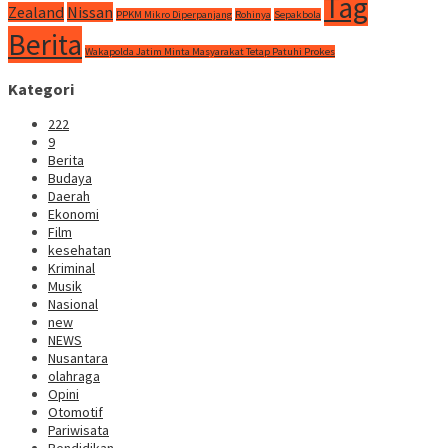
Tag
Zealand
Nissan
PPKM Mikro Diperpanjang
Rohinya
Sepakbola
Berita
Wakapolda Jatim Minta Masyarakat Tetap Patuhi Prokes
Kategori
222
9
Berita
Budaya
Daerah
Ekonomi
Film
kesehatan
Kriminal
Musik
Nasional
new
NEWS
Nusantara
olahraga
Opini
Otomotif
Pariwisata