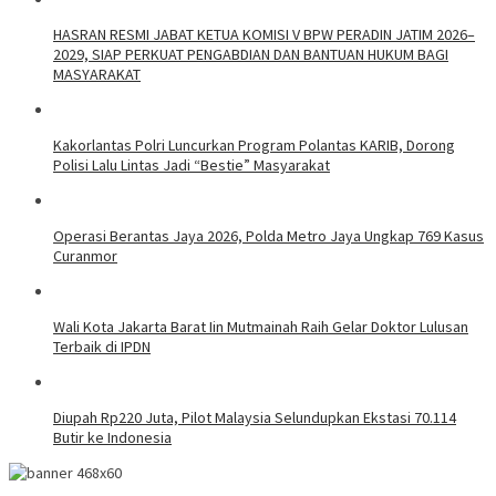
HASRAN RESMI JABAT KETUA KOMISI V BPW PERADIN JATIM 2026–
2029, SIAP PERKUAT PENGABDIAN DAN BANTUAN HUKUM BAGI
MASYARAKAT
Kakorlantas Polri Luncurkan Program Polantas KARIB, Dorong
Polisi Lalu Lintas Jadi “Bestie” Masyarakat
Operasi Berantas Jaya 2026, Polda Metro Jaya Ungkap 769 Kasus
Curanmor
Wali Kota Jakarta Barat Iin Mutmainah Raih Gelar Doktor Lulusan
Terbaik di IPDN
Diupah Rp220 Juta, Pilot Malaysia Selundupkan Ekstasi 70.114
Butir ke Indonesia