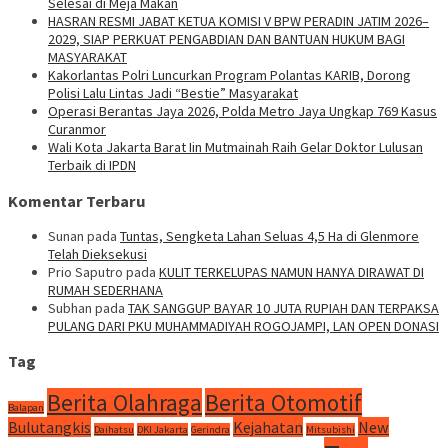
Selesai di Meja Makan
HASRAN RESMI JABAT KETUA KOMISI V BPW PERADIN JATIM 2026–
2029, SIAP PERKUAT PENGABDIAN DAN BANTUAN HUKUM BAGI
MASYARAKAT
Kakorlantas Polri Luncurkan Program Polantas KARIB, Dorong
Polisi Lalu Lintas Jadi “Bestie” Masyarakat
Operasi Berantas Jaya 2026, Polda Metro Jaya Ungkap 769 Kasus
Curanmor
Wali Kota Jakarta Barat Iin Mutmainah Raih Gelar Doktor Lulusan
Terbaik di IPDN
Komentar Terbaru
Sunan
pada
Tuntas, Sengketa Lahan Seluas 4,5 Ha di Glenmore
Telah Dieksekusi
Prio Saputro
pada
KULIT TERKELUPAS NAMUN HANYA DIRAWAT DI
RUMAH SEDERHANA
Subhan
pada
TAK SANGGUP BAYAR 10 JUTA RUPIAH DAN TERPAKSA
PULANG DARI PKU MUHAMMADIYAH ROGOJAMPI, LAN OPEN DONASI
Tag
Berita Olahraga
Berita Otomotif
Balapan
Bulutangkis
Kejahatan
New
Daihatsu
DKI Jakarta
Gerindra
Mitsubishi