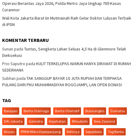
Operasi Berantas Jaya 2026, Polda Metro Jaya Ungkap 769 Kasus
Curanmor
Wali Kota Jakarta Barat Iin Mutmainah Raih Gelar Doktor Lulusan Terbaik
di IPDN
KOMENTAR TERBARU
Sunan
pada
Tuntas, Sengketa Lahan Seluas 4,5 Ha di Glenmore Telah
Dieksekusi
Prio Saputro
pada
KULIT TERKELUPAS NAMUN HANYA DIRAWAT DI RUMAH
SEDERHANA
Subhan
pada
TAK SANGGUP BAYAR 10 JUTA RUPIAH DAN TERPAKSA
PULANG DARI PKU MUHAMMADIYAH ROGOJAMPI, LAN OPEN DONASI
TAG
Balapan
Berita Olahraga
Berita Otomotif
Bulutangkis
Daihatsu
DKI Jakarta
Gerindra
Kejahatan
Mitsubishi
New Zealand
Nissan
PPKM Mikro Diperpanjang
Rohinya
Sepakbola
Tag Berita