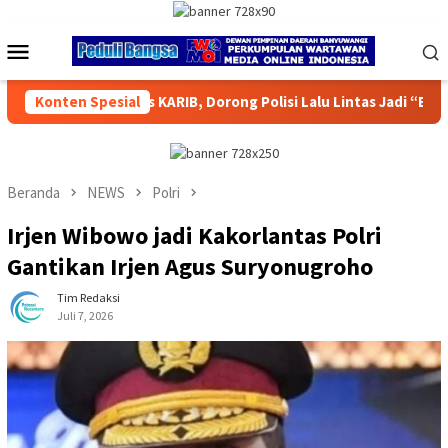
Loncat
ke
Menu
konten
Mobile
ng Polisi Lalu Lintas Jadi “Bestie” Masyarakat
Konten Spesial
Operasi B
Beranda
NEWS
Polri
Irjen Wibowo jadi Kakorlantas Polri
Gantikan Irjen Agus Suryonugroho
Tim Redaksi
Juli 7, 2026