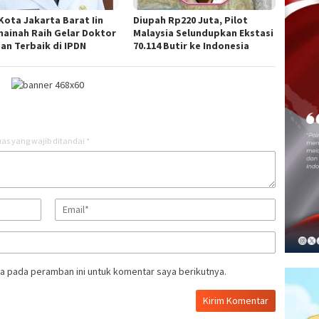
 Kota Jakarta Barat Iin
Diupah Rp220 Juta, Pilot
ainah Raih Gelar Doktor
Malaysia Selundupkan Ekstasi
san Terbaik di IPDN
70.114 Butir ke Indonesia
as yang wajib ditandai
*
a pada peramban ini untuk komentar saya berikutnya.