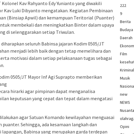
olonel Kav Rahyanto Edy Yunianto yang diwakili
222
or Kav Luki Dibyanto mengatakan. Kegiatan Pembinaan
9
n (Binsiap Apwil) dan kemampuan Teritorial (Puanter)
Berita
n untuk membekali dan meningkatkan Binter dalam upaya
Budaya
 di selenggarakan setiap Triwulan.
Daerah
 diharapkan seluruh Babinsa jajaran Kodim 0505/JT
Ekonom
ahan menjadi lebih baik dengan tetap memelihara dan
Film
erta motivasi dalam setiap pelaksanaan tugas sebagai
keseha
n.
Krimina
odim 0505/JT Mayor Inf Agi Suprapto memberikan
Musik
tang
Nasiona
cara hirarki agar pimpinan dapat menganalisa
new
ilan keputusan yang cepat dan tepat dalam mengatasi
NEWS
Nusant
 dilakukan agar Satuan Komando kewilayahan menguasai
olahrag
n puanter. Sehingga, ada kesamaan langkah dan
Opini
i lapangan, Babinsa yang merupakan garda terdepan