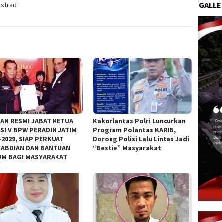
GALLE
ostrad
AN RESMI JABAT KETUA
Kakorlantas Polri Luncurkan
SI V BPW PERADIN JATIM
Program Polantas KARIB,
–2029, SIAP PERKUAT
Dorong Polisi Lalu Lintas Jadi
ABDIAN DAN BANTUAN
“Bestie” Masyarakat
M BAGI MASYARAKAT