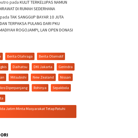
putro
pada
KULIT TERKELUPAS NAMUN
DIRAWAT DI RUMAH SEDERHANA
pada
TAK SANGGUP BAYAR 10 JUTA
 DAN TERPAKSA PULANG DARI PKU
ADIYAH ROGOJAMPI, LAN OPEN DONASI
n
Berita Olahraga
Berita Otomotif
gkis
Daihatsu
DKI Jakarta
Gerindra
tan
Mitsubishi
New Zealand
Nissan
kro Diperpanjang
Rohinya
Sepakbola
ita
da Jatim Minta Masyarakat Tetap Patuhi
ORI