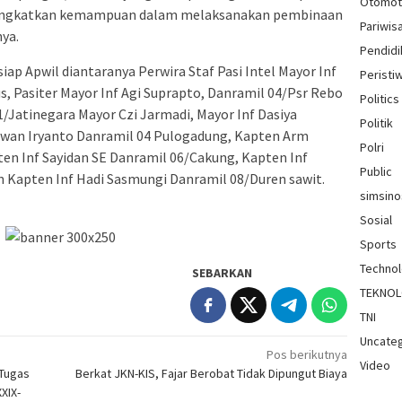
Otomot
ningkatkan kemampuan dalam melaksanakan pembinaan
Pariwis
ya.
Pendidi
iap Apwil diantaranya Perwira Staf Pasi Intel Mayor Inf
Peristi
s, Pasiter Mayor Inf Agi Suprapto, Danramil 04/Psr Rebo
Politics
1/Jatinegara Mayor Czi Jarmadi, Mayor Inf Dasiya
Politik
rwan Iryanto Danramil 04 Pulogadung, Kapten Arm
Polri
en Inf Sayidan SE Danramil 06/Cakung, Kapten Inf
Public
n Kapten Inf Hadi Sasmungi Danramil 08/Duren sawit.
simsin
Sosial
Sports
Techno
SEBARKAN
TEKNOL
TNI
Uncate
Pos berikutnya
Video
 Tugas
Berkat JKN-KIS, Fajar Berobat Tidak Dipungut Biaya
XIX-