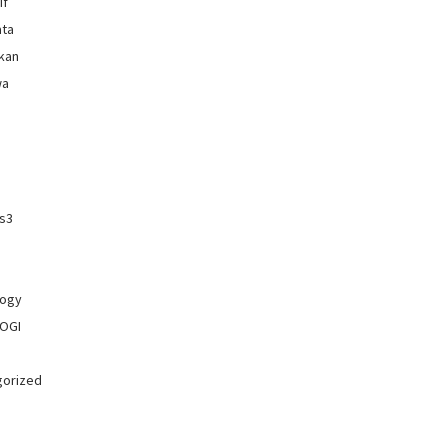
if
ata
kan
wa
os3
logy
OGI
gorized