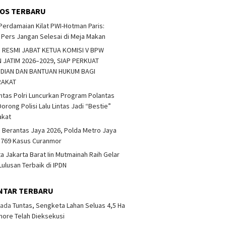
OS TERBARU
erdamaian Kilat PWI-Hotman Paris:
Pers Jangan Selesai di Meja Makan
 RESMI JABAT KETUA KOMISI V BPW
 JATIM 2026–2029, SIAP PERKUAT
DIAN DAN BANTUAN HUKUM BAGI
RAKAT
ntas Polri Luncurkan Program Polantas
orong Polisi Lalu Lintas Jadi “Bestie”
akat
 Berantas Jaya 2026, Polda Metro Jaya
 769 Kasus Curanmor
ta Jakarta Barat Iin Mutmainah Raih Gelar
Lulusan Terbaik di IPDN
NTAR TERBARU
ada
Tuntas, Sengketa Lahan Seluas 4,5 Ha
more Telah Dieksekusi