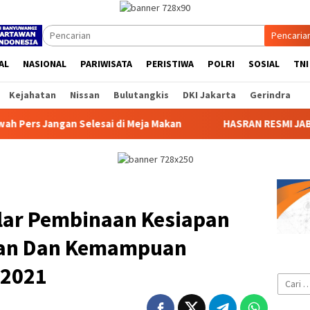
Pencaria
AL
NASIONAL
PARIWISATA
PERISTIWA
POLRI
SOSIAL
TNI
Kejahatan
Nissan
Bulutangkis
DKI Jakarta
Gerindra
 di Meja Makan
HASRAN RESMI JABAT KETUA KOMISI V BP
lar Pembinaan Kesiapan
han Dan Kemampuan
A 2021
Cari
untuk: