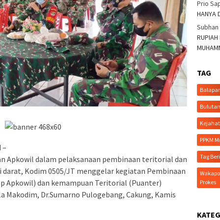
Prio Sa
HANYA 
Subhan
RUPIAH
MUHAMM
TAG
Balapa
Bulutan
Kejaha
PPKM Mi
 –
Tag Ber
n Apkowil dalam pelaksanaan pembinaan teritorial dan
i darat, Kodim 0505/JT menggelar kegiatan Pembinaan
Wakapol
ap Apkowil) dan kemampuan Teritorial (Puanter)
Prokes
Aula Makodim, Dr.Sumarno Pulogebang, Cakung, Kamis
KATEG