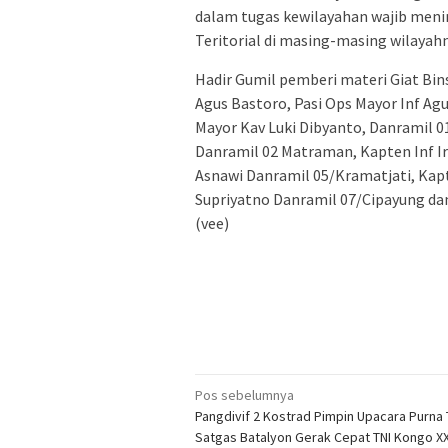
dalam tugas kewilayahan wajib me
Teritorial di masing-masing wilayahn
Hadir Gumil pemberi materi Giat Bins
Agus Bastoro, Pasi Ops Mayor Inf Agu
Mayor Kav Luki Dibyanto, Danramil 0
Danramil 02 Matraman, Kapten Inf I
Asnawi Danramil 05/Kramatjati, Kapt
Supriyatno Danramil 07/Cipayung da
(vee)
Navigasi
Pos sebelumnya
Pangdivif 2 Kostrad Pimpin Upacara Purna
pos
Satgas Batalyon Gerak Cepat TNI Kongo XX