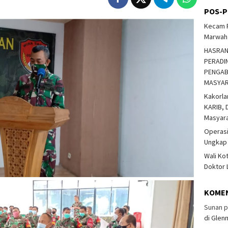
POS-P
Kecam P
Marwah 
HASRAN
PERADIN
PENGAB
MASYA
Kakorla
KARIB, D
Masyar
Operasi
Ungkap
Wali Ko
Doktor 
KOME
Sunan
p
di Glen