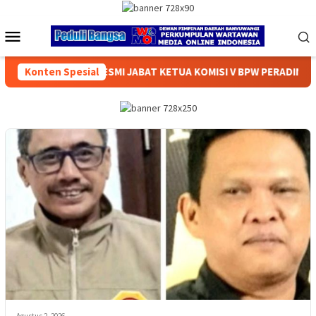
Loncat
ke
Menu
konten
Mobile
AT KETUA KOMISI V BPW PERADIN JATIM 2026–2029, SIAP PERKU
Konten Spesial
Agustus 2, 2026