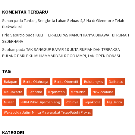
KOMENTAR TERBARU
Sunan
pada
Tuntas, Sengketa Lahan Seluas 4,5 Ha di Glenmore Telah
Dieksekusi
Prio Saputro
pada
KULIT TERKELUPAS NAMUN HANYA DIRAWAT DI RUMAH
SEDERHANA
Subhan
pada
TAK SANGGUP BAYAR 10 JUTA RUPIAH DAN TERPAKSA
PULANG DARI PKU MUHAMMADIYAH ROGOJAMPI, LAN OPEN DONASI
TAG
Balapan
Berita Olahraga
Berita Otomotif
Bulutangkis
Daihatsu
DKI Jakarta
Gerindra
Kejahatan
Mitsubishi
New Zealand
Nissan
PPKM Mikro Diperpanjang
Rohinya
Sepakbola
Tag Berita
Wakapolda Jatim Minta Masyarakat Tetap Patuhi Prokes
KATEGORI