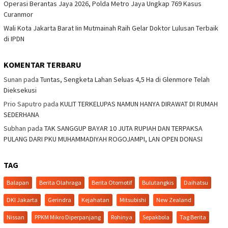
Operasi Berantas Jaya 2026, Polda Metro Jaya Ungkap 769 Kasus
Curanmor
Wali Kota Jakarta Barat Iin Mutmainah Raih Gelar Doktor Lulusan Terbaik
di IPDN
KOMENTAR TERBARU
Sunan
pada
Tuntas, Sengketa Lahan Seluas 4,5 Ha di Glenmore Telah
Dieksekusi
Prio Saputro
pada
KULIT TERKELUPAS NAMUN HANYA DIRAWAT DI RUMAH
SEDERHANA
Subhan
pada
TAK SANGGUP BAYAR 10 JUTA RUPIAH DAN TERPAKSA
PULANG DARI PKU MUHAMMADIYAH ROGOJAMPI, LAN OPEN DONASI
TAG
Balapan
Berita Olahraga
Berita Otomotif
Bulutangkis
Daihatsu
DKI Jakarta
Gerindra
Kejahatan
Mitsubishi
New Zealand
Nissan
PPKM Mikro Diperpanjang
Rohinya
Sepakbola
Tag Berita