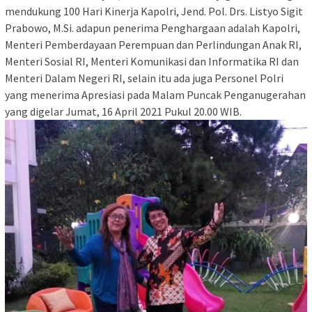
mendukung 100 Hari Kinerja Kapolri, Jend. Pol. Drs. Listyo Sigit
Prabowo, M.Si. adapun penerima Penghargaan adalah Kapolri,
Menteri Pemberdayaan Perempuan dan Perlindungan Anak RI,
Menteri Sosial RI, Menteri Komunikasi dan Informatika RI dan
Menteri Dalam Negeri RI, selain itu ada juga Personel Polri
yang menerima Apresiasi pada Malam Puncak Penganugerahan
yang digelar Jumat, 16 April 2021 Pukul 20.00 WIB.