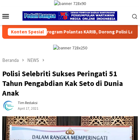
Loncat
ke
Menu
konten
Mobile
tas KARIB, Dorong Polisi Lalu Lintas Jadi “Bestie” Masyarakat
Konten Spesial
Beranda
NEWS
Polisi Selebriti Sukses Peringati 51
Tahun Pengabdian Kak Seto di Dunia
Anak
Tim Redaksi
April 17, 2021