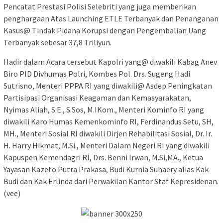
Pencatat Prestasi Polisi Selebriti yang juga memberikan
penghargaan Atas Launching ETLE Terbanyak dan Penanganan
Kasus@ Tindak Pidana Korupsi dengan Pengembalian Uang
Terbanyak sebesar 37,8 Triliyun.
Hadir dalam Acara tersebut Kapolri yang@ diwakili Kabag Anev
Biro PID Divhumas Polri, Kombes Pol. Drs. Sugeng Hadi
Sutrisno, Menteri PPPA RI yang diwakili@ Asdep Peningkatan
Partisipasi Organisasi Keagaman dan Kemasyarakatan,
Nyimas Aliah, S.E., S.Sos, M.IKom., Menteri Kominfo RI yang
diwakili Karo Humas Kemenkominfo RI, Ferdinandus Setu, SH,
MH., Menteri Sosial RI diwakili Dirjen Rehabilitasi Sosial, Dr. Ir.
H. Harry Hikmat, M.Si., Menteri Dalam Negeri RI yang diwakili
Kapuspen Kemendagri RI, Drs. Benni Irwan, M.Si,MA., Ketua
Yayasan Kazeto Putra Prakasa, Budi Kurnia Suhaery alias Kak
Budi dan Kak Erlinda dari Perwakilan Kantor Staf Kepresidenan.
(vee)