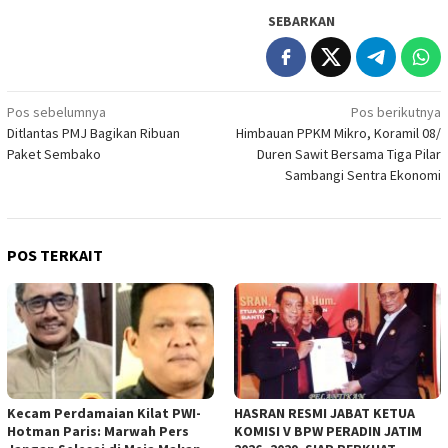
SEBARKAN
Navigasi
Pos sebelumnya
Pos berikutnya
Ditlantas PMJ Bagikan Ribuan
Himbauan PPKM Mikro, Koramil 08/
pos
Paket Sembako
Duren Sawit Bersama Tiga Pilar
Sambangi Sentra Ekonomi
POS TERKAIT
Kecam Perdamaian Kilat PWI-
HASRAN RESMI JABAT KETUA
Hotman Paris: Marwah Pers
KOMISI V BPW PERADIN JATIM