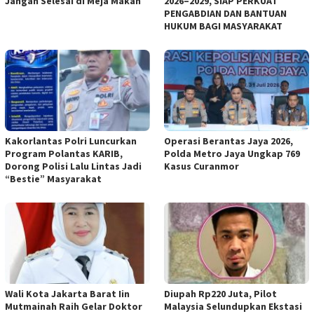
Jangan Selesai di Meja Makan
2026–2029, SIAP PERKUAT
PENGABDIAN DAN BANTUAN
HUKUM BAGI MASYARAKAT
Kakorlantas Polri Luncurkan
Operasi Berantas Jaya 2026,
Program Polantas KARIB,
Polda Metro Jaya Ungkap 769
Dorong Polisi Lalu Lintas Jadi
Kasus Curanmor
“Bestie” Masyarakat
Wali Kota Jakarta Barat Iin
Diupah Rp220 Juta, Pilot
Mutmainah Raih Gelar Doktor
Malaysia Selundupkan Ekstasi