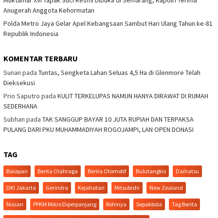
Anugerah Anggota Kehormatan
Polda Metro Jaya Gelar Apel Kebangsaan Sambut Hari Ulang Tahun ke-81
Republik Indonesia
KOMENTAR TERBARU
Sunan
pada
Tuntas, Sengketa Lahan Seluas 4,5 Ha di Glenmore Telah
Dieksekusi
Prio Saputro
pada
KULIT TERKELUPAS NAMUN HANYA DIRAWAT DI RUMAH
SEDERHANA
Subhan
pada
TAK SANGGUP BAYAR 10 JUTA RUPIAH DAN TERPAKSA
PULANG DARI PKU MUHAMMADIYAH ROGOJAMPI, LAN OPEN DONASI
TAG
Balapan
Berita Olahraga
Berita Otomotif
Bulutangkis
Daihatsu
DKI Jakarta
Gerindra
Kejahatan
Mitsubishi
New Zealand
Nissan
PPKM Mikro Diperpanjang
Rohinya
Sepakbola
Tag Berita