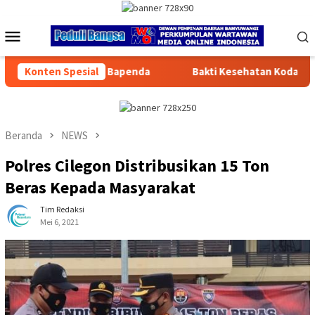
Loncat
ke
Menu
konten
Mobile
Konten Spesial
Bakti Kesehatan Kodam Jaya – Polda Metro Jaya Layani 1.8
Beranda
NEWS
Polres Cilegon Distribusikan 15 Ton
Beras Kepada Masyarakat
Tim Redaksi
Mei 6, 2021