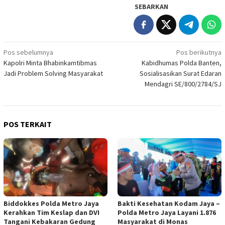
SEBARKAN
Navigasi
Pos sebelumnya
Pos berikutnya
Kapolri Minta Bhabinkamtibmas
Kabidhumas Polda Banten,
pos
Jadi Problem Solving Masyarakat
Sosialisasikan Surat Edaran
Mendagri SE/800/2784/SJ
POS TERKAIT
Biddokkes Polda Metro Jaya
Bakti Kesehatan Kodam Jaya –
Kerahkan Tim Keslap dan DVI
Polda Metro Jaya Layani 1.876
Tangani Kebakaran Gedung
Masyarakat di Monas