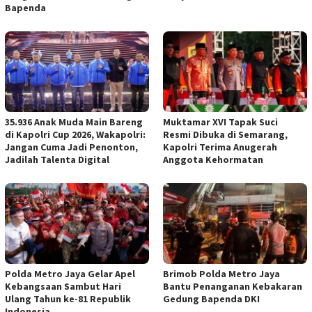
Bapenda
35.936 Anak Muda Main Bareng
Muktamar XVI Tapak Suci
di Kapolri Cup 2026, Wakapolri:
Resmi Dibuka di Semarang,
Jangan Cuma Jadi Penonton,
Kapolri Terima Anugerah
Jadilah Talenta Digital
Anggota Kehormatan
Polda Metro Jaya Gelar Apel
Brimob Polda Metro Jaya
Kebangsaan Sambut Hari
Bantu Penanganan Kebakaran
Ulang Tahun ke-81 Republik
Gedung Bapenda DKI
Indonesia