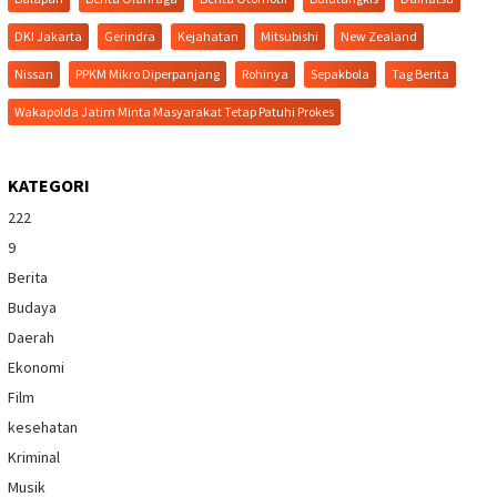
DKI Jakarta
Gerindra
Kejahatan
Mitsubishi
New Zealand
Nissan
PPKM Mikro Diperpanjang
Rohinya
Sepakbola
Tag Berita
Wakapolda Jatim Minta Masyarakat Tetap Patuhi Prokes
KATEGORI
222
9
Berita
Budaya
Daerah
Ekonomi
Film
kesehatan
Kriminal
Musik