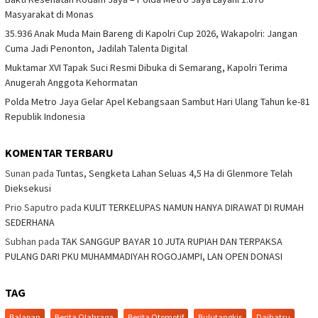
Masyarakat di Monas
35.936 Anak Muda Main Bareng di Kapolri Cup 2026, Wakapolri: Jangan
Cuma Jadi Penonton, Jadilah Talenta Digital
Muktamar XVI Tapak Suci Resmi Dibuka di Semarang, Kapolri Terima
Anugerah Anggota Kehormatan
Polda Metro Jaya Gelar Apel Kebangsaan Sambut Hari Ulang Tahun ke-81
Republik Indonesia
KOMENTAR TERBARU
Sunan
pada
Tuntas, Sengketa Lahan Seluas 4,5 Ha di Glenmore Telah
Dieksekusi
Prio Saputro
pada
KULIT TERKELUPAS NAMUN HANYA DIRAWAT DI RUMAH
SEDERHANA
Subhan
pada
TAK SANGGUP BAYAR 10 JUTA RUPIAH DAN TERPAKSA
PULANG DARI PKU MUHAMMADIYAH ROGOJAMPI, LAN OPEN DONASI
TAG
Balapan
Berita Olahraga
Berita Otomotif
Bulutangkis
Daihatsu