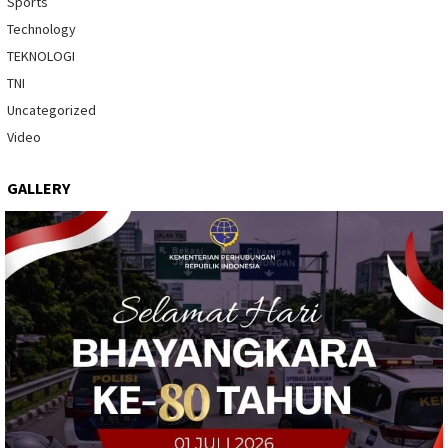
Sports
Technology
TEKNOLOGI
TNI
Uncategorized
Video
GALLERY