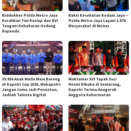
Biddokkes Polda Metro Jaya
Bakti Kesehatan Kodam Jaya –
Kerahkan Tim Keslap dan DVI
Polda Metro Jaya Layani 1.876
Tangani Kebakaran Gedung
Masyarakat di Monas
Bapenda
35.936 Anak Muda Main Bareng
Muktamar XVI Tapak Suci
di Kapolri Cup 2026, Wakapolri:
Resmi Dibuka di Semarang,
Jangan Cuma Jadi Penonton,
Kapolri Terima Anugerah
Jadilah Talenta Digital
Anggota Kehormatan