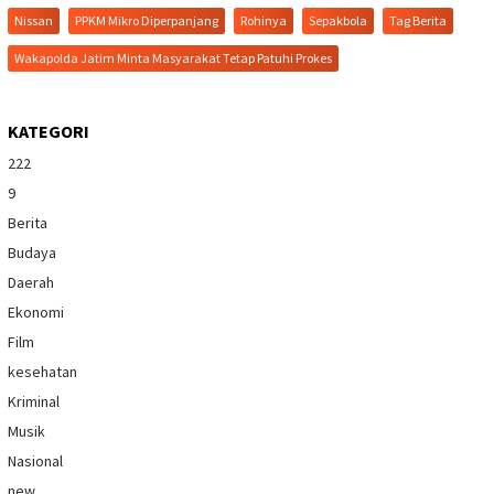
Nissan
PPKM Mikro Diperpanjang
Rohinya
Sepakbola
Tag Berita
Wakapolda Jatim Minta Masyarakat Tetap Patuhi Prokes
KATEGORI
222
9
Berita
Budaya
Daerah
Ekonomi
Film
kesehatan
Kriminal
Musik
Nasional
new