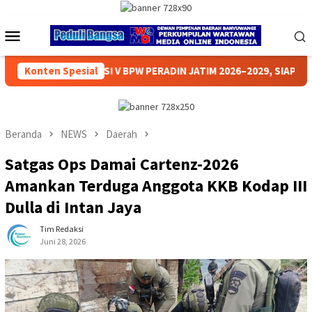
Loncat
ke
Menu
konten
Mobile
N JATIM 2026–2029, SIAP PERKUAT PENGABDIAN DAN BANTUAN HU
Konten Spesial
Beranda
NEWS
Daerah
Satgas Ops Damai Cartenz-2026
Amankan Terduga Anggota KKB Kodap III
Dulla di Intan Jaya
Tim Redaksi
Juni 28, 2026