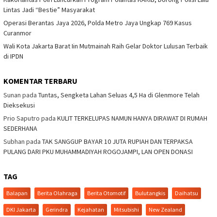
Lintas Jadi “Bestie” Masyarakat
Operasi Berantas Jaya 2026, Polda Metro Jaya Ungkap 769 Kasus
Curanmor
Wali Kota Jakarta Barat Iin Mutmainah Raih Gelar Doktor Lulusan Terbaik
di IPDN
KOMENTAR TERBARU
Sunan
pada
Tuntas, Sengketa Lahan Seluas 4,5 Ha di Glenmore Telah
Dieksekusi
Prio Saputro
pada
KULIT TERKELUPAS NAMUN HANYA DIRAWAT DI RUMAH
SEDERHANA
Subhan
pada
TAK SANGGUP BAYAR 10 JUTA RUPIAH DAN TERPAKSA
PULANG DARI PKU MUHAMMADIYAH ROGOJAMPI, LAN OPEN DONASI
TAG
Balapan
Berita Olahraga
Berita Otomotif
Bulutangkis
Daihatsu
DKI Jakarta
Gerindra
Kejahatan
Mitsubishi
New Zealand