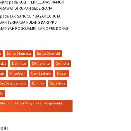
putro
pada
KULIT TERKELUPAS NAMUN
DIRAWAT DI RUMAH SEDERHANA
pada
TAK SANGGUP BAYAR 10 JUTA
 DAN TERPAKSA PULANG DARI PKU
ADIYAH ROGOJAMPI, LAN OPEN DONASI
n
Berita Olahraga
Berita Otomotif
gkis
Daihatsu
DKI Jakarta
Gerindra
tan
Mitsubishi
New Zealand
Nissan
kro Diperpanjang
Rohinya
Sepakbola
ita
da Jatim Minta Masyarakat Tetap Patuhi
ORI