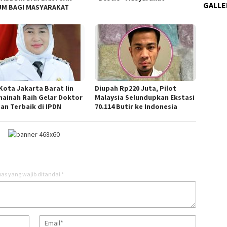
GALLE
M BAGI MASYARAKAT
 Kota Jakarta Barat Iin
Diupah Rp220 Juta, Pilot
ainah Raih Gelar Doktor
Malaysia Selundupkan Ekstasi
san Terbaik di IPDN
70.114 Butir ke Indonesia
as yang wajib ditandai
*