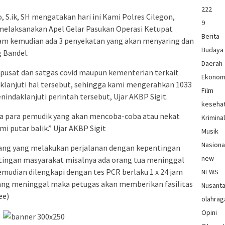
222
 S.ik, SH mengatakan hari ini Kami Polres Cilegon,
9
melaksanakan Apel Gelar Pasukan Operasi Ketupat
Berita
am kemudian ada 3 penyekatan yang akan menyaring dan
Budaya
 Bandel.
Daerah
pusat dan satgas covid maupun kementerian terkait
Ekonom
klanjuti hal tersebut, sehingga kami mengerahkan 1033
Film
ndaklanjuti perintah tersebut, Ujar AKBP Sigit.
keseha
a para pemudik yang akan mencoba-coba atau nekat
Krimina
mi putar balik.” Ujar AKBP Sigit
Musik
Nasiona
rang yang melakukan perjalanan dengan kepentingan
new
ntingan masyarakat misalnya ada orang tua meninggal
 kemudian dilengkapi dengan tes PCR berlaku 1 x 24 jam
NEWS
yang meninggal maka petugas akan memberikan fasilitas
Nusant
ee)
olahrag
Opini