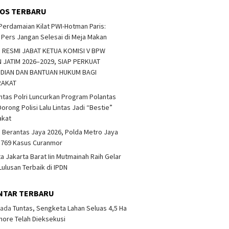
OS TERBARU
erdamaian Kilat PWI-Hotman Paris:
Pers Jangan Selesai di Meja Makan
 RESMI JABAT KETUA KOMISI V BPW
 JATIM 2026–2029, SIAP PERKUAT
DIAN DAN BANTUAN HUKUM BAGI
RAKAT
ntas Polri Luncurkan Program Polantas
orong Polisi Lalu Lintas Jadi “Bestie”
akat
 Berantas Jaya 2026, Polda Metro Jaya
 769 Kasus Curanmor
ta Jakarta Barat Iin Mutmainah Raih Gelar
Lulusan Terbaik di IPDN
NTAR TERBARU
ada
Tuntas, Sengketa Lahan Seluas 4,5 Ha
more Telah Dieksekusi