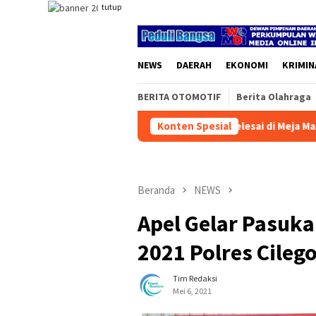
Loncat
tutup
ke
konten
NEWS
DAERAH
EKONOMI
KRIMIN
BERITA OTOMOTIF
Berita Olahraga
ris: Marwah Pers Jangan Selesai di Meja Makan
Konten Spesial
HASRAN 
Beranda
NEWS
Apel Gelar Pasuk
2021 Polres Cileg
Tim Redaksi
Mei 6, 2021