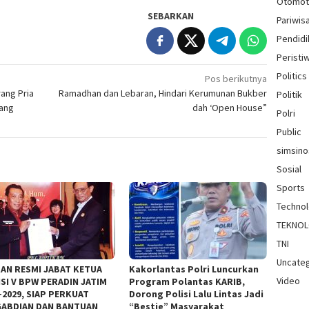
Otomot
SEBARKAN
Pariwis
Pendidi
Peristi
Politics
Pos berikutnya
ang Pria
Ramadhan dan Lebaran, Hindari Kerumunan Bukber
Politik
rang
dah ‘Open House”
Polri
Public
simsin
Sosial
Sports
Techno
TEKNOL
TNI
Uncate
AN RESMI JABAT KETUA
Kakorlantas Polri Luncurkan
Video
SI V BPW PERADIN JATIM
Program Polantas KARIB,
–2029, SIAP PERKUAT
Dorong Polisi Lalu Lintas Jadi
ABDIAN DAN BANTUAN
“Bestie” Masyarakat