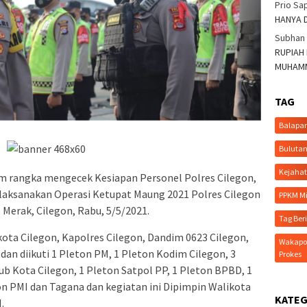
Prio Sa
HANYA 
Subhan
RUPIAH
MUHAMM
TAG
Balapa
Bulutan
Kejaha
am rangka mengecek Kesiapan Personel Polres Cilegon,
elaksanakan Operasi Ketupat Maung 2021 Polres Cilegon
PPKM Mi
 Merak, Cilegon, Rabu, 5/5/2021.
Tag Ber
ikota Cilegon, Kapolres Cilegon, Dandim 0623 Cilegon,
Wakapol
n diikuti 1 Pleton PM, 1 Pleton Kodim Cilegon, 3
Prokes
ub Kota Cilegon, 1 Pleton Satpol PP, 1 Pleton BPBD, 1
n PMI dan Tagana dan kegiatan ini Dipimpin Walikota
KATEG
.