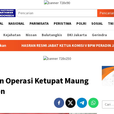
Pencaria
AL
NASIONAL
PARIWISATA
PERISTIWA
POLRI
SOSIAL
TNI
Kejahatan
Nissan
Bulutangkis
DKI Jakarta
Gerindra
RESMI JABAT KETUA KOMISI V BPW PERADIN JATIM 2026–2029, S
an Operasi Ketupat Maung
on
Cari
untuk: