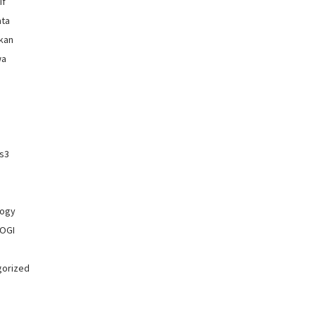
if
ata
kan
wa
os3
logy
OGI
gorized