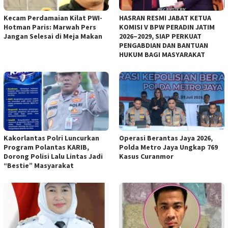
Kecam Perdamaian Kilat PWI-
HASRAN RESMI JABAT KETUA
Hotman Paris: Marwah Pers
KOMISI V BPW PERADIN JATIM
Jangan Selesai di Meja Makan
2026–2029, SIAP PERKUAT
PENGABDIAN DAN BANTUAN
HUKUM BAGI MASYARAKAT
Kakorlantas Polri Luncurkan
Operasi Berantas Jaya 2026,
Program Polantas KARIB,
Polda Metro Jaya Ungkap 769
Dorong Polisi Lalu Lintas Jadi
Kasus Curanmor
“Bestie” Masyarakat