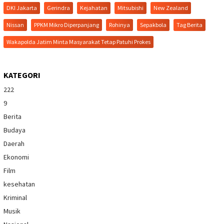
DKI Jakarta
Gerindra
Kejahatan
Mitsubishi
New Zealand
Nissan
PPKM Mikro Diperpanjang
Rohinya
Sepakbola
Tag Berita
Wakapolda Jatim Minta Masyarakat Tetap Patuhi Prokes
KATEGORI
222
9
Berita
Budaya
Daerah
Ekonomi
Film
kesehatan
Kriminal
Musik