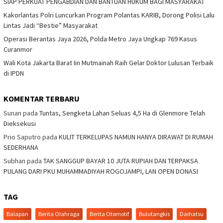
SIAP PERKUAT PENGABDIAN DAN BANTUAN HUKUM BAGI MASYARAKAT
Kakorlantas Polri Luncurkan Program Polantas KARIB, Dorong Polisi Lalu
Lintas Jadi “Bestie” Masyarakat
Operasi Berantas Jaya 2026, Polda Metro Jaya Ungkap 769 Kasus
Curanmor
Wali Kota Jakarta Barat Iin Mutmainah Raih Gelar Doktor Lulusan Terbaik
di IPDN
KOMENTAR TERBARU
Sunan
pada
Tuntas, Sengketa Lahan Seluas 4,5 Ha di Glenmore Telah
Dieksekusi
Prio Saputro
pada
KULIT TERKELUPAS NAMUN HANYA DIRAWAT DI RUMAH
SEDERHANA
Subhan
pada
TAK SANGGUP BAYAR 10 JUTA RUPIAH DAN TERPAKSA
PULANG DARI PKU MUHAMMADIYAH ROGOJAMPI, LAN OPEN DONASI
TAG
Balapan
Berita Olahraga
Berita Otomotif
Bulutangkis
Daihatsu