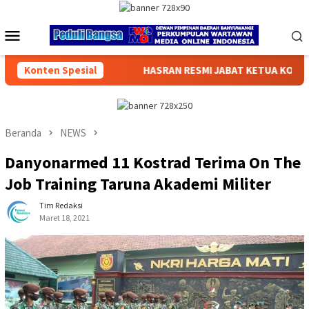
Loncat
ke
Menu
konten
Mobile
RAN RESMI JABAT KETUA KOMISI V BPW PERADIN JATIM 2026–20
Konten Spesial
Beranda
NEWS
Danyonarmed 11 Kostrad Terima On The
Job Training Taruna Akademi Militer
Tim Redaksi
Maret 18, 2021