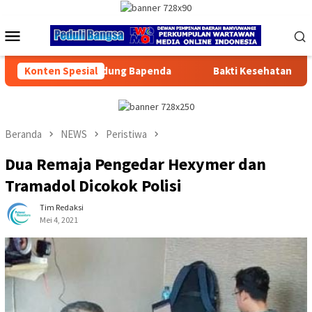
Loncat
ke
Menu
konten
Mobile
an Gedung Bapenda
Konten Spesial
Bakti Kesehatan Kodam Jaya – Polda Me
Beranda
NEWS
Peristiwa
Dua Remaja Pengedar Hexymer dan
Tramadol Dicokok Polisi
Tim Redaksi
Mei 4, 2021