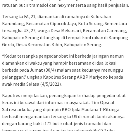
ratusan butir tramadol dan hexymer serta uang hasil penjualan.
Tersangka FA, 21, diamankan di rumahnya di Kelurahan
Karundang, Kecamatan Cipocok Jaya, Kota Serang. Sementara
tersangka US, 27, warga Desa Mekarsari, Kecamatan Carenang,
Kabupaten Serang ditangkap di tempat kontrakan di Kampung
Gorda, Desa/Kecamatan Kibin, Kabupaten Serang.
“Kedua tersangka pengedar obat ini berbeda jaringan namun
diamankan di waktu yang hampir bersamaan di dua lokasi
berbeda pada Jumat (30/4) malam saat keduanya menunggu
pelanggan,” ungkap Kapolres Serang AKBP Mariyono kepada
awak media Selasa (4/5/2021).
Kapolres menjelaskan, penangkapan terhadap pengedar obat
keras ini berawal dari informasi masyarakat. Tim Opsnal
Satresnarkoba yang dipimpin KBO Ipda Maulana T Ritonga
berhasil mengamankan tersangka US di rumah kontrakannya
dengan barang bukti 172 butir obat jenis tramadol dan
hexymer serta uang hasil penjualan sebanyak Rp132 ribu.