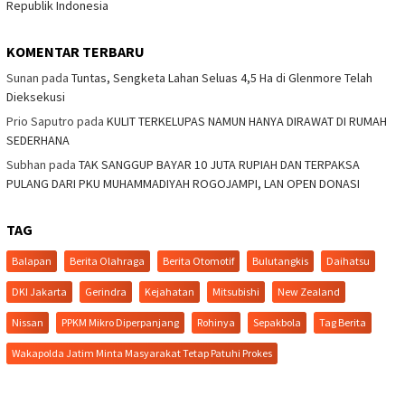
Republik Indonesia
KOMENTAR TERBARU
Sunan
pada
Tuntas, Sengketa Lahan Seluas 4,5 Ha di Glenmore Telah
Dieksekusi
Prio Saputro
pada
KULIT TERKELUPAS NAMUN HANYA DIRAWAT DI RUMAH
SEDERHANA
Subhan
pada
TAK SANGGUP BAYAR 10 JUTA RUPIAH DAN TERPAKSA
PULANG DARI PKU MUHAMMADIYAH ROGOJAMPI, LAN OPEN DONASI
TAG
Balapan
Berita Olahraga
Berita Otomotif
Bulutangkis
Daihatsu
DKI Jakarta
Gerindra
Kejahatan
Mitsubishi
New Zealand
Nissan
PPKM Mikro Diperpanjang
Rohinya
Sepakbola
Tag Berita
Wakapolda Jatim Minta Masyarakat Tetap Patuhi Prokes