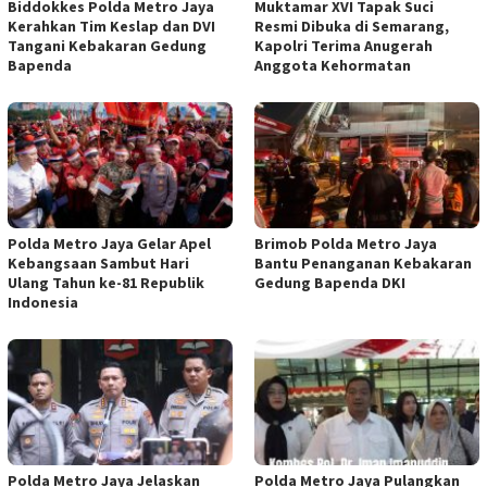
Biddokkes Polda Metro Jaya
Muktamar XVI Tapak Suci
Kerahkan Tim Keslap dan DVI
Resmi Dibuka di Semarang,
Tangani Kebakaran Gedung
Kapolri Terima Anugerah
Bapenda
Anggota Kehormatan
Polda Metro Jaya Gelar Apel
Brimob Polda Metro Jaya
Kebangsaan Sambut Hari
Bantu Penanganan Kebakaran
Ulang Tahun ke-81 Republik
Gedung Bapenda DKI
Indonesia
Polda Metro Jaya Jelaskan
Polda Metro Jaya Pulangkan