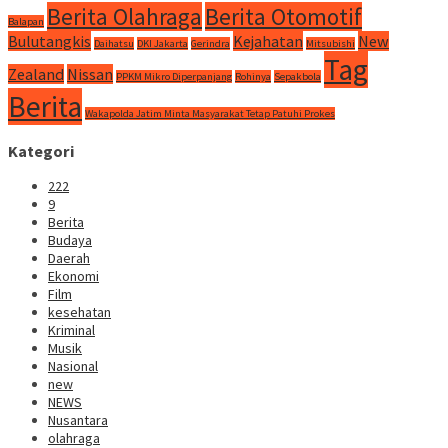
Berita Olahraga
Berita Otomotif
Balapan
Bulutangkis
Kejahatan
New
Daihatsu
DKI Jakarta
Gerindra
Mitsubishi
Tag
Zealand
Nissan
PPKM Mikro Diperpanjang
Rohinya
Sepakbola
Berita
Wakapolda Jatim Minta Masyarakat Tetap Patuhi Prokes
Kategori
222
9
Berita
Budaya
Daerah
Ekonomi
Film
kesehatan
Kriminal
Musik
Nasional
new
NEWS
Nusantara
olahraga