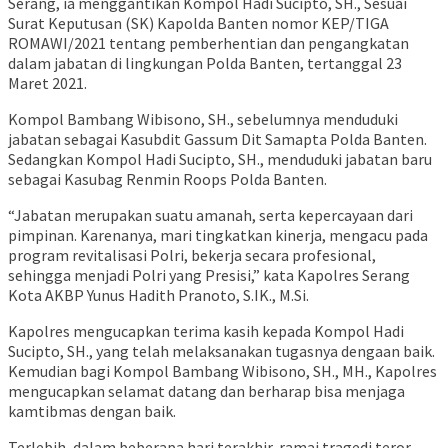
Serang, ia menggantikan Kompol Hadi Sucipto, SH., Sesuai
Surat Keputusan (SK) Kapolda Banten nomor KEP/TIGA
ROMAWI/2021 tentang pemberhentian dan pengangkatan
dalam jabatan di lingkungan Polda Banten, tertanggal 23
Maret 2021.
Kompol Bambang Wibisono, SH., sebelumnya menduduki
jabatan sebagai Kasubdit Gassum Dit Samapta Polda Banten.
Sedangkan Kompol Hadi Sucipto, SH., menduduki jabatan baru
sebagai Kasubag Renmin Roops Polda Banten.
“Jabatan merupakan suatu amanah, serta kepercayaan dari
pimpinan. Karenanya, mari tingkatkan kinerja, mengacu pada
program revitalisasi Polri, bekerja secara profesional,
sehingga menjadi Polri yang Presisi,” kata Kapolres Serang
Kota AKBP Yunus Hadith Pranoto, S.IK., M.Si.
Kapolres mengucapkan terima kasih kepada Kompol Hadi
Sucipto, SH., yang telah melaksanakan tugasnya dengaan baik.
Kemudian bagi Kompol Bambang Wibisono, SH., MH., Kapolres
mengucapkan selamat datang dan berharap bisa menjaga
kamtibmas dengan baik.
Terlebih, dalam beberapa hari terakhir, ramai tragedi teror.