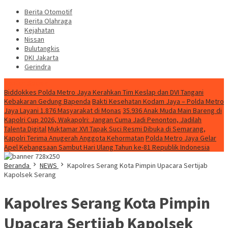
Berita Otomotif
Berita Olahraga
Kejahatan
Nissan
Bulutangkis
DKI Jakarta
Gerindra
Konten Spesial
Biddokkes Polda Metro Jaya Kerahkan Tim Keslap dan DVI Tangani
Kebakaran Gedung Bapenda
Bakti Kesehatan Kodam Jaya – Polda Metro
Jaya Layani 1.876 Masyarakat di Monas
35.936 Anak Muda Main Bareng di
Kapolri Cup 2026, Wakapolri: Jangan Cuma Jadi Penonton, Jadilah
Talenta Digital
Muktamar XVI Tapak Suci Resmi Dibuka di Semarang,
Kapolri Terima Anugerah Anggota Kehormatan
Polda Metro Jaya Gelar
Apel Kebangsaan Sambut Hari Ulang Tahun ke-81 Republik Indonesia
Beranda
NEWS
Kapolres Serang Kota Pimpin Upacara Sertijab
Kapolsek Serang
Kapolres Serang Kota Pimpin
Upacara Sertijab Kapolsek