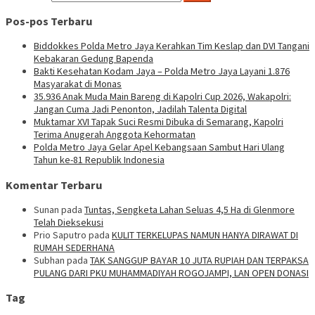
Pos-pos Terbaru
Biddokkes Polda Metro Jaya Kerahkan Tim Keslap dan DVI Tangani
Kebakaran Gedung Bapenda
Bakti Kesehatan Kodam Jaya – Polda Metro Jaya Layani 1.876
Masyarakat di Monas
35.936 Anak Muda Main Bareng di Kapolri Cup 2026, Wakapolri:
Jangan Cuma Jadi Penonton, Jadilah Talenta Digital
Muktamar XVI Tapak Suci Resmi Dibuka di Semarang, Kapolri
Terima Anugerah Anggota Kehormatan
Polda Metro Jaya Gelar Apel Kebangsaan Sambut Hari Ulang
Tahun ke-81 Republik Indonesia
Komentar Terbaru
Sunan
pada
Tuntas, Sengketa Lahan Seluas 4,5 Ha di Glenmore
Telah Dieksekusi
Prio Saputro
pada
KULIT TERKELUPAS NAMUN HANYA DIRAWAT DI
RUMAH SEDERHANA
Subhan
pada
TAK SANGGUP BAYAR 10 JUTA RUPIAH DAN TERPAKSA
PULANG DARI PKU MUHAMMADIYAH ROGOJAMPI, LAN OPEN DONASI
Tag