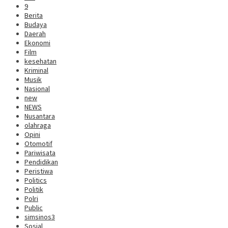
9
Berita
Budaya
Daerah
Ekonomi
Film
kesehatan
Kriminal
Musik
Nasional
new
NEWS
Nusantara
olahraga
Opini
Otomotif
Pariwisata
Pendidikan
Peristiwa
Politics
Politik
Polri
Public
simsinos3
Sosial