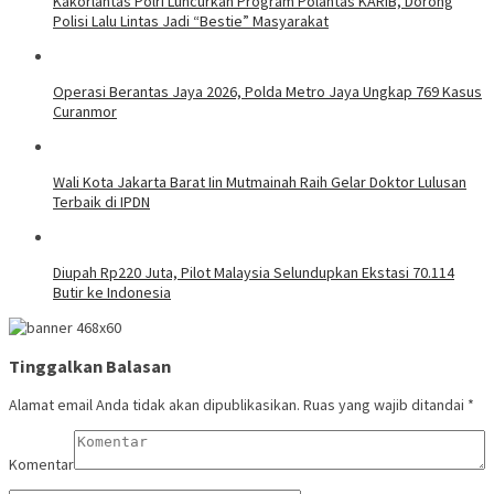
Kakorlantas Polri Luncurkan Program Polantas KARIB, Dorong
Polisi Lalu Lintas Jadi “Bestie” Masyarakat
Operasi Berantas Jaya 2026, Polda Metro Jaya Ungkap 769 Kasus
Curanmor
Wali Kota Jakarta Barat Iin Mutmainah Raih Gelar Doktor Lulusan
Terbaik di IPDN
Diupah Rp220 Juta, Pilot Malaysia Selundupkan Ekstasi 70.114
Butir ke Indonesia
Tinggalkan Balasan
Alamat email Anda tidak akan dipublikasikan.
Ruas yang wajib ditandai
*
Komentar