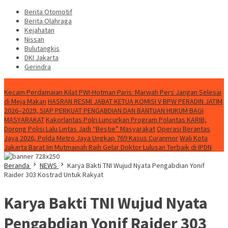
Berita Otomotif
Berita Olahraga
Kejahatan
Nissan
Bulutangkis
DKI Jakarta
Gerindra
Konten Spesial
Kecam Perdamaian Kilat PWI-Hotman Paris: Marwah Pers Jangan Selesai
di Meja Makan
HASRAN RESMI JABAT KETUA KOMISI V BPW PERADIN JATIM
2026–2029, SIAP PERKUAT PENGABDIAN DAN BANTUAN HUKUM BAGI
MASYARAKAT
Kakorlantas Polri Luncurkan Program Polantas KARIB,
Dorong Polisi Lalu Lintas Jadi “Bestie” Masyarakat
Operasi Berantas
Jaya 2026, Polda Metro Jaya Ungkap 769 Kasus Curanmor
Wali Kota
Jakarta Barat Iin Mutmainah Raih Gelar Doktor Lulusan Terbaik di IPDN
Beranda
NEWS
Karya Bakti TNI Wujud Nyata Pengabdian Yonif
Raider 303 Kostrad Untuk Rakyat
Karya Bakti TNI Wujud Nyata
Pengabdian Yonif Raider 303