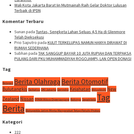
Wali Kota Jakarta Barat Iin Mutmainah Raih Gelar Doktor Lulusan
Terbaik di IPDN
Komentar Terbaru
Sunan
pada
Tuntas, Sengketa Lahan Seluas 4,5 Ha di Glenmore
Telah Dieksekusi
Prio Saputro
pada
KULIT TERKELUPAS NAMUN HANYA DIRAWAT DI
RUMAH SEDERHANA
Subhan
pada
TAK SANGGUP BAYAR 10 JUTA RUPIAH DAN TERPAKSA
PULANG DARI PKU MUHAMMADIYAH ROGOJAMPI, LAN OPEN DONASI
Tag
Berita Olahraga
Berita Otomotif
Balapan
Bulutangkis
Kejahatan
New
Daihatsu
DKI Jakarta
Gerindra
Mitsubishi
Tag
Zealand
Nissan
PPKM Mikro Diperpanjang
Rohinya
Sepakbola
Berita
Wakapolda Jatim Minta Masyarakat Tetap Patuhi Prokes
Kategori
222