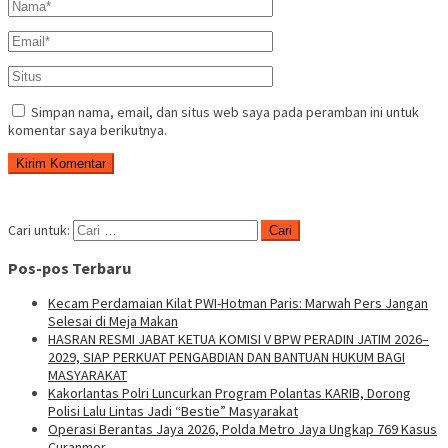
Simpan nama, email, dan situs web saya pada peramban ini untuk
komentar saya berikutnya.
Cari untuk:
Pos-pos Terbaru
Kecam Perdamaian Kilat PWI-Hotman Paris: Marwah Pers Jangan
Selesai di Meja Makan
HASRAN RESMI JABAT KETUA KOMISI V BPW PERADIN JATIM 2026–
2029, SIAP PERKUAT PENGABDIAN DAN BANTUAN HUKUM BAGI
MASYARAKAT
Kakorlantas Polri Luncurkan Program Polantas KARIB, Dorong
Polisi Lalu Lintas Jadi “Bestie” Masyarakat
Operasi Berantas Jaya 2026, Polda Metro Jaya Ungkap 769 Kasus
Curanmor