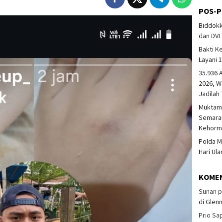
POS-P
Biddokk
dan DVI
Bakti K
Layani 
35.936 
2026, W
Jadilah 
Muktama
Semaran
Kehorm
Polda M
Hari Ul
KOME
Sunan
p
di Glen
Prio Sa