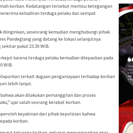
umah korban. Kedatangan tersebut memicu ketegangan
menerima kehadiran terduga pelaku dan sempat
ak diinginkan, seseorang kemudian menghubungi pihak
res Pandeglang yang datang ke lokasi selanjutnya
ekitar pukul 23.30 WIB.
kejut karena terduga pelaku kemudian dilepaskan pada
00 WIB.
dilaporkan terkait dugaan penganiayaan terhadap korban
um lebih lanjut.
bahwa akan dilakukan pemanggilan dan proses
ku,” ujar salah seorang kerabat korban.
eroleh keyakinan dari pihak kepolisian bahwa
epada korban.
menurut keluarga korban, petugas menyampaikan agar