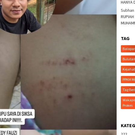
HANYA 
Subhan
RUPIAH
MUHAMM
TAG
Balapa
Bulutan
Kejaha
PPKM Mi
Tag Ber
Wakapol
Prokes
KATEG
222