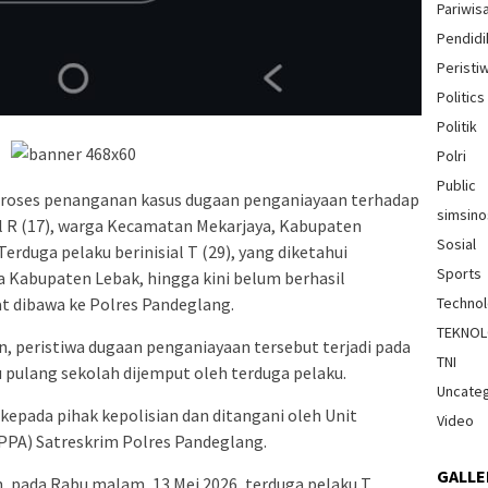
Pariwis
Pendidi
Peristi
Politics
Politik
Polri
Public
Proses penanganan kasus dugaan penganiayaan terhadap
simsin
l R (17), warga Kecamatan Mekarjaya, Kabupaten
Sosial
erduga pelaku berinisial T (29), yang diketahui
Sports
 Kabupaten Lebak, hingga kini belum berhasil
 dibawa ke Polres Pandeglang.
Techno
TEKNOL
, peristiwa dugaan penganiayaan tersebut terjadi pada
TNI
ru pulang sekolah dijemput oleh terduga pelaku.
Uncate
kepada pihak kepolisian dan ditangani oleh Unit
Video
PA) Satreskrim Polres Pandeglang.
GALLE
, pada Rabu malam, 13 Mei 2026, terduga pelaku T