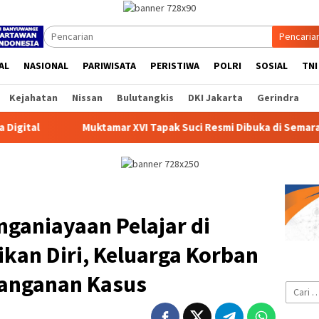
Pencaria
AL
NASIONAL
PARIWISATA
PERISTIWA
POLRI
SOSIAL
TNI
Kejahatan
Nissan
Bulutangkis
DKI Jakarta
Gerindra
VI Tapak Suci Resmi Dibuka di Semarang, Kapolri Terima Anuge
ganiayaan Pelajar di
kan Diri, Keluarga Korban
nanganan Kasus
Cari
untuk: