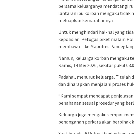
bersama keluarganya mendatangi r
lantaran ibu korban mengaku tidak 
meluapkan kemarahannya.
Untuk menghindari hal-hal yang tid
kepolisian. Petugas piket malam Pol
membawa T ke Mapolres Pandeglang s
Namun, keluarga korban mengaku ter
Kamis, 14 Mei 2026, sekitar pukul 03.
Padahal, menurut keluarga, T telah 
dan diharapkan menjalani proses huk
“Kami sempat mendapat penjelasan 
penahanan sesuai prosedur yang berla
Keluarga juga mengaku sempat memp
penanganan perkara akan berpihak k
Saat berada di Polres Pandeglang, 