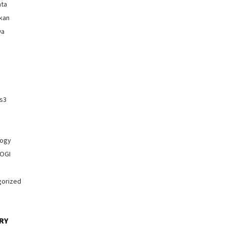
ata
kan
wa
os3
logy
OGI
gorized
RY