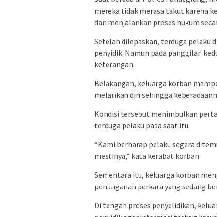
mereka tidak merasa takut karena k
dan menjalankan proses hukum secar
Setelah dilepaskan, terduga pelaku
penyidik. Namun pada panggilan kedu
keterangan.
Belakangan, keluarga korban memper
melarikan diri sehingga keberadaanny
Kondisi tersebut menimbulkan pertan
terduga pelaku pada saat itu.
“Kami berharap pelaku segera ditem
mestinya,” kata kerabat korban.
Sementara itu, keluarga korban men
penanganan perkara yang sedang ber
Di tengah proses penyelidikan, kel
penyidik agar informasi terkait kasus