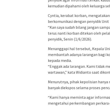
kemudian dipahami oleh keluarga se
Cyntia, kerabat korban, mengatakan 
berkomunikasi dengan penyidik Unit
“Kan saya sudah bilang jangan samp
terus nanti korban ditekan oleh pela
penyidik, Senin (1/6/2026).
Menanggapi hal tersebut, Kepala Uni
membantah adanya larangan bagi k
kepada media.
“Enggak ada larangan. Kami tidak me
wartawan,” kata Widianto saat dikonf
Menurutnya, pihak kepolisian hanya
banyak diekspos selama proses penc
“Kami hanya meminta agar informasin
mengetahui perkembangan perkara dan