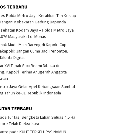
OS TERBARU
es Polda Metro Jaya Kerahkan Tim Keslap
 Tangani Kebakaran Gedung Bapenda
esehatan Kodam Jaya – Polda Metro Jaya
1.876 Masyarakat di Monas
Anak Muda Main Bareng di Kapolri Cup
akapolri: Jangan Cuma Jadi Penonton,
Talenta Digital
r XVI Tapak Suci Resmi Dibuka di
g, Kapolri Terima Anugerah Anggota
atan
etro Jaya Gelar Apel Kebangsaan Sambut
ang Tahun ke-81 Republik Indonesia
NTAR TERBARU
ada
Tuntas, Sengketa Lahan Seluas 4,5 Ha
more Telah Dieksekusi
putro
pada
KULIT TERKELUPAS NAMUN