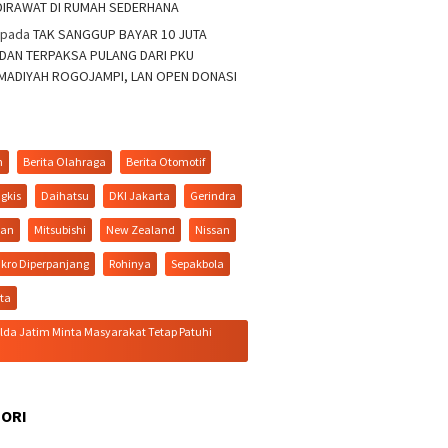
DIRAWAT DI RUMAH SEDERHANA
pada
TAK SANGGUP BAYAR 10 JUTA
 DAN TERPAKSA PULANG DARI PKU
ADIYAH ROGOJAMPI, LAN OPEN DONASI
n
Berita Olahraga
Berita Otomotif
gkis
Daihatsu
DKI Jakarta
Gerindra
tan
Mitsubishi
New Zealand
Nissan
kro Diperpanjang
Rohinya
Sepakbola
ita
da Jatim Minta Masyarakat Tetap Patuhi
ORI