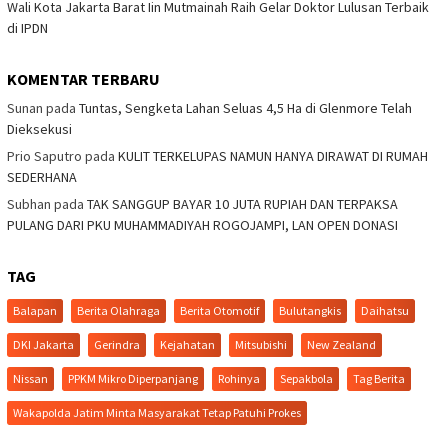
Wali Kota Jakarta Barat Iin Mutmainah Raih Gelar Doktor Lulusan Terbaik
di IPDN
KOMENTAR TERBARU
Sunan
pada
Tuntas, Sengketa Lahan Seluas 4,5 Ha di Glenmore Telah
Dieksekusi
Prio Saputro
pada
KULIT TERKELUPAS NAMUN HANYA DIRAWAT DI RUMAH
SEDERHANA
Subhan
pada
TAK SANGGUP BAYAR 10 JUTA RUPIAH DAN TERPAKSA
PULANG DARI PKU MUHAMMADIYAH ROGOJAMPI, LAN OPEN DONASI
TAG
Balapan
Berita Olahraga
Berita Otomotif
Bulutangkis
Daihatsu
DKI Jakarta
Gerindra
Kejahatan
Mitsubishi
New Zealand
Nissan
PPKM Mikro Diperpanjang
Rohinya
Sepakbola
Tag Berita
Wakapolda Jatim Minta Masyarakat Tetap Patuhi Prokes