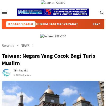
Loncat
ke
Menu
konten
Mobile
MASYARAKAT
Konten Spesial
Kakorlantas Polri Luncurkan Program Polantas
Beranda
NEWS
Taiwan: Negara Yang Cocok Bagi Turis
Muslim
Tim Redaksi
Maret 13, 2021