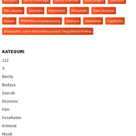
Balapan
Berita Olahraga
Berita Otomotif
Bulutangkis
Daihatsu
DKI Jakarta
Gerindra
Kejahatan
Mitsubishi
New Zealand
Nissan
PPKM Mikro Diperpanjang
Rohinya
Sepakbola
Tag Berita
Wakapolda Jatim Minta Masyarakat Tetap Patuhi Prokes
KATEGORI
222
9
Berita
Budaya
Daerah
Ekonomi
Film
kesehatan
Kriminal
Musik