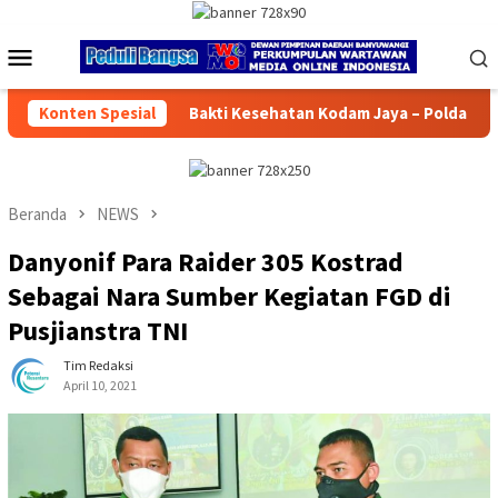
Loncat
ke
Menu
konten
Mobile
hatan Kodam Jaya – Polda Metro Jaya Layani 1.876 Masyarakat di 
Konten Spesial
Beranda
NEWS
Danyonif Para Raider 305 Kostrad
Sebagai Nara Sumber Kegiatan FGD di
Pusjianstra TNI
Tim Redaksi
April 10, 2021