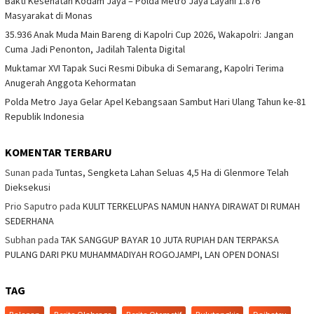
Bakti Kesehatan Kodam Jaya – Polda Metro Jaya Layani 1.876
Masyarakat di Monas
35.936 Anak Muda Main Bareng di Kapolri Cup 2026, Wakapolri: Jangan
Cuma Jadi Penonton, Jadilah Talenta Digital
Muktamar XVI Tapak Suci Resmi Dibuka di Semarang, Kapolri Terima
Anugerah Anggota Kehormatan
Polda Metro Jaya Gelar Apel Kebangsaan Sambut Hari Ulang Tahun ke-81
Republik Indonesia
KOMENTAR TERBARU
Sunan
pada
Tuntas, Sengketa Lahan Seluas 4,5 Ha di Glenmore Telah
Dieksekusi
Prio Saputro
pada
KULIT TERKELUPAS NAMUN HANYA DIRAWAT DI RUMAH
SEDERHANA
Subhan
pada
TAK SANGGUP BAYAR 10 JUTA RUPIAH DAN TERPAKSA
PULANG DARI PKU MUHAMMADIYAH ROGOJAMPI, LAN OPEN DONASI
TAG