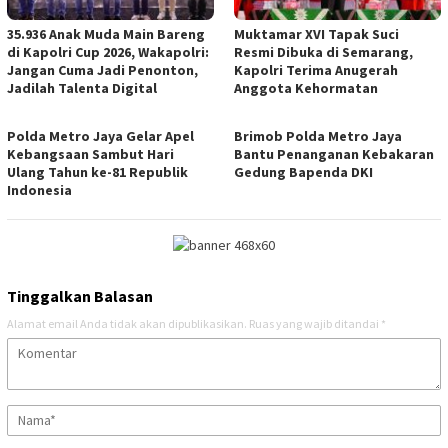
35.936 Anak Muda Main Bareng
Muktamar XVI Tapak Suci
di Kapolri Cup 2026, Wakapolri:
Resmi Dibuka di Semarang,
Jangan Cuma Jadi Penonton,
Kapolri Terima Anugerah
Jadilah Talenta Digital
Anggota Kehormatan
Polda Metro Jaya Gelar Apel
Brimob Polda Metro Jaya
Kebangsaan Sambut Hari
Bantu Penanganan Kebakaran
Ulang Tahun ke-81 Republik
Gedung Bapenda DKI
Indonesia
Tinggalkan Balasan
Alamat email Anda tidak akan dipublikasikan.
Ruas yang wajib ditandai
*