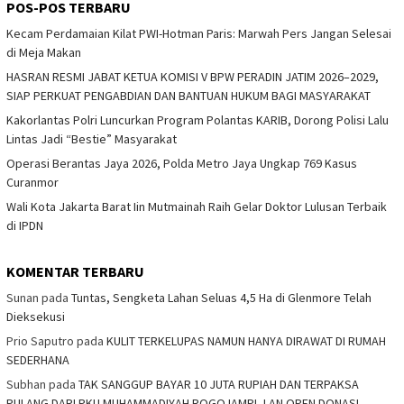
POS-POS TERBARU
Kecam Perdamaian Kilat PWI-Hotman Paris: Marwah Pers Jangan Selesai
di Meja Makan
HASRAN RESMI JABAT KETUA KOMISI V BPW PERADIN JATIM 2026–2029,
SIAP PERKUAT PENGABDIAN DAN BANTUAN HUKUM BAGI MASYARAKAT
Kakorlantas Polri Luncurkan Program Polantas KARIB, Dorong Polisi Lalu
Lintas Jadi “Bestie” Masyarakat
Operasi Berantas Jaya 2026, Polda Metro Jaya Ungkap 769 Kasus
Curanmor
Wali Kota Jakarta Barat Iin Mutmainah Raih Gelar Doktor Lulusan Terbaik
di IPDN
KOMENTAR TERBARU
Sunan
pada
Tuntas, Sengketa Lahan Seluas 4,5 Ha di Glenmore Telah
Dieksekusi
Prio Saputro
pada
KULIT TERKELUPAS NAMUN HANYA DIRAWAT DI RUMAH
SEDERHANA
Subhan
pada
TAK SANGGUP BAYAR 10 JUTA RUPIAH DAN TERPAKSA
PULANG DARI PKU MUHAMMADIYAH ROGOJAMPI, LAN OPEN DONASI