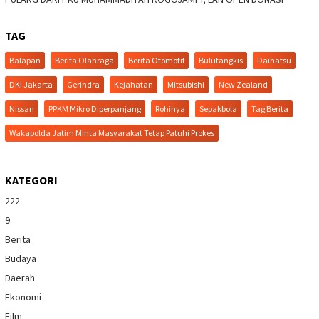
TAG
Balapan
Berita Olahraga
Berita Otomotif
Bulutangkis
Daihatsu
DKI Jakarta
Gerindra
Kejahatan
Mitsubishi
New Zealand
Nissan
PPKM Mikro Diperpanjang
Rohinya
Sepakbola
Tag Berita
Wakapolda Jatim Minta Masyarakat Tetap Patuhi Prokes
KATEGORI
222
9
Berita
Budaya
Daerah
Ekonomi
Film