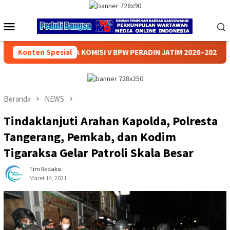
Loncat
ke
Menu
konten
Mobile
PW PERADIN JATIM 2026–2029, SIAP PERKUAT PENGABDIAN DAN 
Konten Spesial
Beranda
NEWS
Tindaklanjuti Arahan Kapolda, Polresta
Tangerang, Pemkab, dan Kodim
Tigaraksa Gelar Patroli Skala Besar
Tim Redaksi
Maret 14, 2021